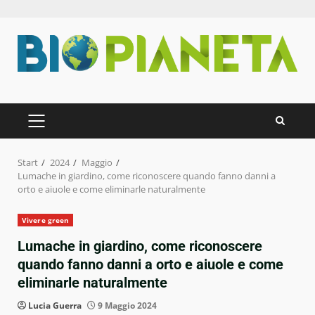
Zum
Inhalt
springen
PRIMÄRES
MENÜ
Start
2024
Maggio
Lumache in giardino, come riconoscere quando fanno danni a
orto e aiuole e come eliminarle naturalmente
Vivere green
Lumache in giardino, come riconoscere
quando fanno danni a orto e aiuole e come
eliminarle naturalmente
Lucia Guerra
9 Maggio 2024