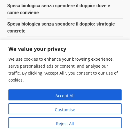
Spesa biologica senza spendere il doppio: dove e
come conviene
Spesa biologica senza spendere il doppio: strategie
concrete
Orto domestico per principianti: cosa coltivare in 2 mq
We value your privacy
Pulizia naturale della casa: 3 ingredienti che
We use cookies to enhance your browsing experience,
sostituiscono 10 prodotti chimici
serve personalised ads or content, and analyse our
traffic. By clicking "Accept All", you consent to our use of
Copyright © 2025 Biopianeta.it proprietà di Jws Media
cookies.
Srl - Via Cavour 310 - 00184 Roma - P.Iva 17132921002
Questo blog non è una testata giornalistica, in quanto
Accept All
viene aggiornato senza alcuna periodicità. Non può
pertanto considerarsi un prodotto editoriale ai sensi
Customise
della legge n. 62 del 07.03.2001
|
DarkNews
von AF
themes.
Reject All