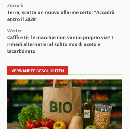
Beitragsnavigation
Zurück
Terra, scatta un nuovo allarme certo: “Accadrà
entro il 2029”
Weiter
Caffè e tè, le macchie non vanno proprio via? I
rimedi alternativi al solito mix di aceto e
bicarbonato
VERWANDTE GESCHICHTEN