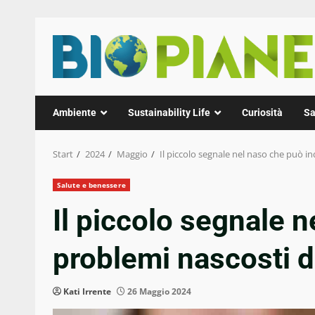
Zum
Inhalt
springen
Ambiente
Sustainability Life
Curiosità
Sa
Start
2024
Maggio
Il piccolo segnale nel naso che può i
Salute e benessere
Il piccolo segnale 
problemi nascosti d
Kati Irrente
26 Maggio 2024