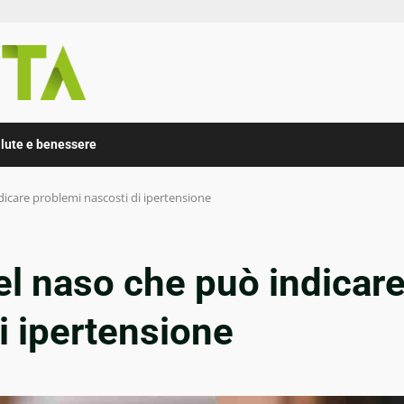
lute e benessere
ndicare problemi nascosti di ipertensione
nel naso che può indicar
i ipertensione