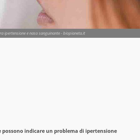
a ipertensione e naso sanguinante - biopianeta.it
he possono indicare un problema di ipertensione