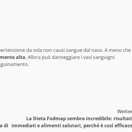
’ipertensione da sola non causi sangue dal naso. A meno che
mente alta
. Allora può danneggiare i vasi sanguigni
anguinamento.
Weite
La Dieta Fodmap sembra incredibile: risultat
a di
immediati e alimenti salutari, perché è così efficac