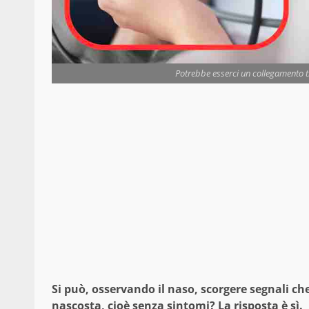
Potrebbe esserci un collegamento tr
Si può, osservando il naso, scorgere segnali c
nascosta, cioè senza sintomi? La risposta è sì.