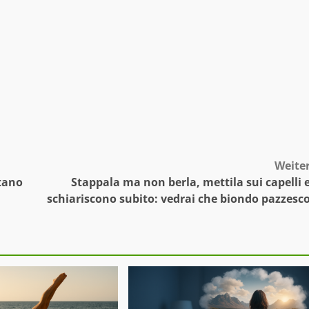
Weite
tano
Stappala ma non berla, mettila sui capelli 
schiariscono subito: vedrai che biondo pazzesc