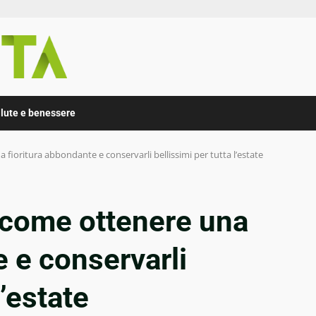
lute e benessere
 fioritura abbondante e conservarli bellissimi per tutta l’estate
 come ottenere una
e e conservarli
l’estate