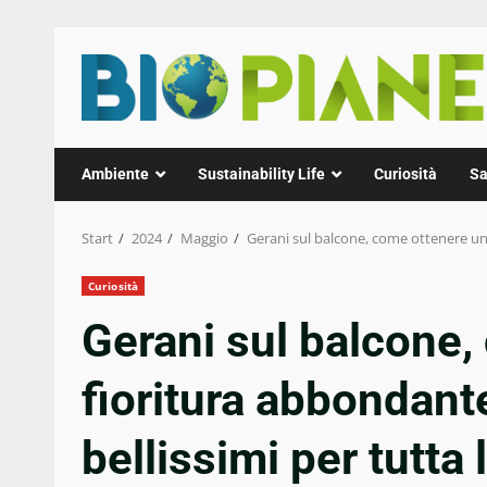
Zum
Inhalt
springen
Ambiente
Sustainability Life
Curiosità
Sa
Start
2024
Maggio
Gerani sul balcone, come ottenere una
Curiosità
Gerani sul balcone,
fioritura abbondant
bellissimi per tutta 