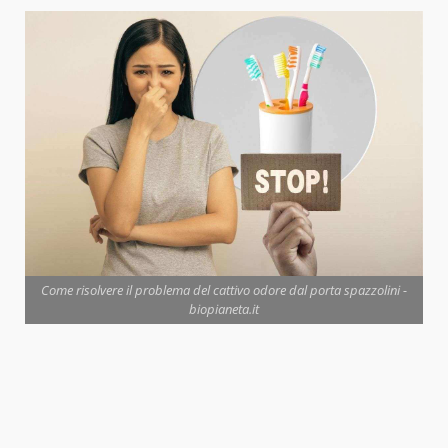
Come risolvere il problema del cattivo odore dal porta spazzolini -
biopianeta.it