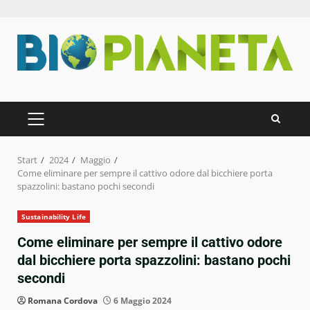
Zum
Inhalt
springen
PRIMÄRES
MENÜ
Start
2024
Maggio
Come eliminare per sempre il cattivo odore dal bicchiere porta
spazzolini: bastano pochi secondi
Sustainability Life
Come eliminare per sempre il cattivo odore
dal bicchiere porta spazzolini: bastano pochi
secondi
Romana Cordova
6 Maggio 2024