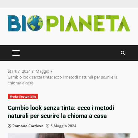
Zum
Inhalt
springen
PRIMÄRES
MENÜ
Start
2024
Maggio
Cambio look senza tinta: ecco i metodi naturali per scurire la
chioma a casa
Moda Sostenibile
Cambio look senza tinta: ecco i metodi
naturali per scurire la chioma a casa
Romana Cordova
5 Maggio 2024