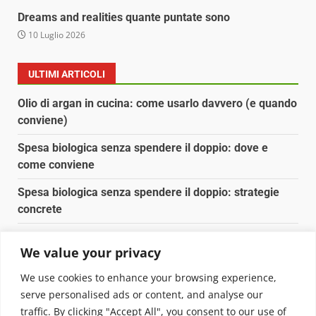
Dreams and realities quante puntate sono
10 Luglio 2026
ULTIMI ARTICOLI
Olio di argan in cucina: come usarlo davvero (e quando
conviene)
Spesa biologica senza spendere il doppio: dove e
come conviene
Spesa biologica senza spendere il doppio: strategie
concrete
Orto domestico per principianti: cosa coltivare in 2 mq
We value your privacy
Pulizia naturale della casa: 3 ingredienti che
We use cookies to enhance your browsing experience,
sostituiscono 10 prodotti chimici
serve personalised ads or content, and analyse our
traffic. By clicking "Accept All", you consent to our use of