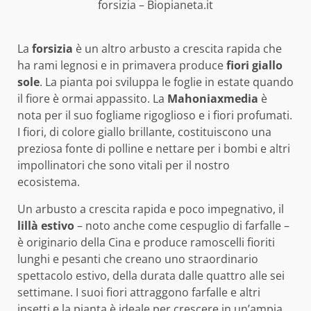
forsizia – Biopianeta.it
La
forsizia
è un altro arbusto a crescita rapida che
ha rami legnosi e in primavera produce
fiori giallo
sole
. La pianta poi sviluppa le foglie in estate quando
il fiore è ormai appassito. La
Mahoniaxmedia
è
nota per il suo fogliame rigoglioso e i fiori profumati.
I fiori, di colore giallo brillante, costituiscono una
preziosa fonte di polline e nettare per i bombi e altri
impollinatori che sono vitali per il nostro
ecosistema.
Un arbusto a crescita rapida e poco impegnativo, il
lillà estivo
– noto anche come cespuglio di farfalle –
è originario della Cina e produce ramoscelli fioriti
lunghi e pesanti che creano uno straordinario
spettacolo estivo, della durata dalle quattro alle sei
settimane. I suoi fiori attraggono farfalle e altri
insetti e la pianta è ideale per crescere in un’ampia