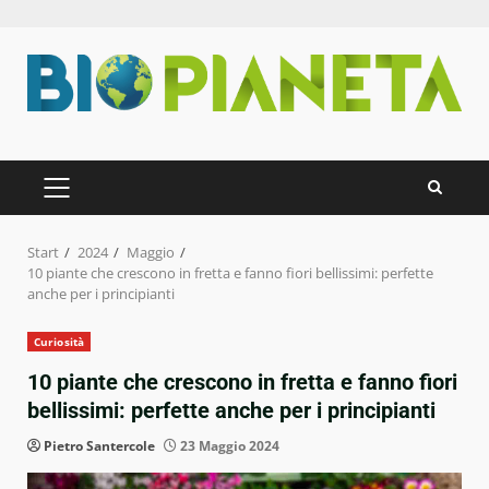
Zum
Inhalt
springen
PRIMÄRES
MENÜ
Start
2024
Maggio
10 piante che crescono in fretta e fanno fiori bellissimi: perfette
anche per i principianti
Curiosità
10 piante che crescono in fretta e fanno fiori
bellissimi: perfette anche per i principianti
Pietro Santercole
23 Maggio 2024