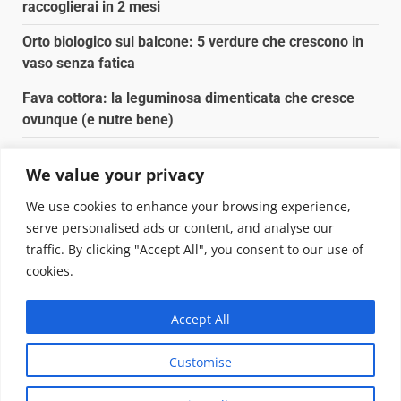
raccoglierai in 2 mesi
Orto biologico sul balcone: 5 verdure che crescono in
vaso senza fatica
Fava cottora: la leguminosa dimenticata che cresce
ovunque (e nutre bene)
Orto e giardino: calendario di semina agosto-
We value your privacy
settembre 2026
We use cookies to enhance your browsing experience,
Nancy la tartaruga torna libera in Adriatico
serve personalised ads or content, and analyse our
traffic. By clicking "Accept All", you consent to our use of
Copyright © 2025 Biopianeta.it proprietà di Jws Media
cookies.
Srl - Via Cavour 310 - 00184 Roma - P.Iva 17132921002
Questo blog non è una testata giornalistica, in quanto
Accept All
viene aggiornato senza alcuna periodicità. Non può
pertanto considerarsi un prodotto editoriale ai sensi
Customise
della legge n. 62 del 07.03.2001
|
DarkNews
von AF
themes.