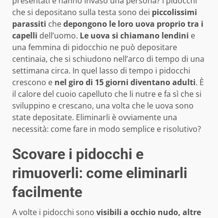
presentati e hanno invaso una persona? I pidocchi
che si depositano sulla testa sono dei
piccolissimi
parassiti
che
depongono le loro uova proprio tra i
capelli
dell’uomo.
Le uova si chiamano lendini
e
una femmina di pidocchio ne può depositare
centinaia, che si schiudono nell’arco di tempo di una
settimana circa. In quel lasso di tempo i pidocchi
crescono e
nel giro di 15 giorni diventano adulti
. È
il calore del cuoio capelluto che li nutre e fa sì che si
sviluppino e crescano, una volta che le uova sono
state depositate. Eliminarli è ovviamente una
necessità: come fare in modo semplice e risolutivo?
Scovare i pidocchi e
rimuoverli: come eliminarli
facilmente
A volte i pidocchi sono
visibili a occhio nudo, altre