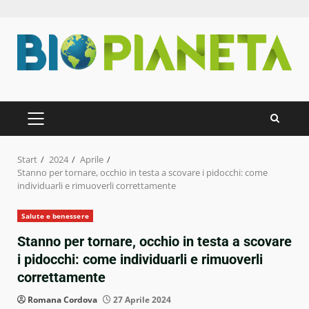
Zum
Inhalt
springen
PRIMÄRES
MENÜ
Start
2024
Aprile
Stanno per tornare, occhio in testa a scovare i pidocchi: come
individuarli e rimuoverli correttamente
Salute e benessere
Stanno per tornare, occhio in testa a scovare
i pidocchi: come individuarli e rimuoverli
correttamente
Romana Cordova
27 Aprile 2024