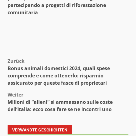
partecipando a progetti di riforestazione
comunitaria
.
Beitragsnavigation
Zurück
Bonus animali domestici 2024, quali spese
comprende e come ottenerlo: risparmio
assicurato per queste fasce di proprietari
Weiter
Milioni di “alieni” si ammassano sulle coste
dell’Italia: ecco cosa fare se ne incontri uno
VERWANDTE GESCHICHTEN