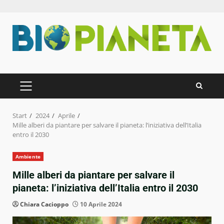
Zum
Inhalt
springen
PRIMÄRES
MENÜ
Start
2024
Aprile
Mille alberi da piantare per salvare il pianeta: l’iniziativa dell’Italia
entro il 2030
Ambiente
Mille alberi da piantare per salvare il
pianeta: l’iniziativa dell’Italia entro il 2030
Chiara Cacioppo
10 Aprile 2024