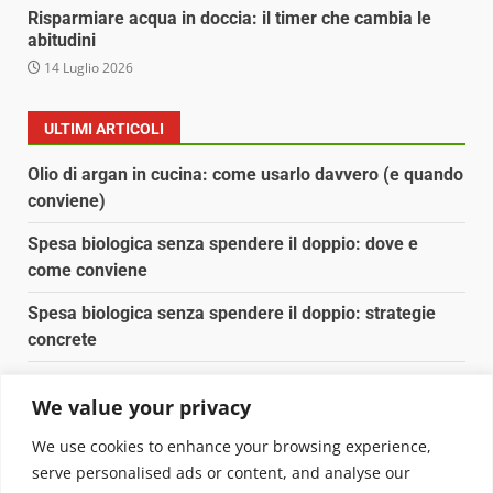
Risparmiare acqua in doccia: il timer che cambia le
abitudini
14 Luglio 2026
ULTIMI ARTICOLI
Olio di argan in cucina: come usarlo davvero (e quando
conviene)
Spesa biologica senza spendere il doppio: dove e
come conviene
Spesa biologica senza spendere il doppio: strategie
concrete
Orto domestico per principianti: cosa coltivare in 2 mq
We value your privacy
Pulizia naturale della casa: 3 ingredienti che
We use cookies to enhance your browsing experience,
sostituiscono 10 prodotti chimici
serve personalised ads or content, and analyse our