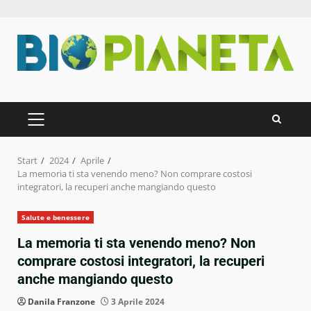
Zum
Inhalt
springen
PRIMÄRES
MENÜ
Start
2024
Aprile
La memoria ti sta venendo meno? Non comprare costosi
integratori, la recuperi anche mangiando questo
Salute e benessere
La memoria ti sta venendo meno? Non
comprare costosi integratori, la recuperi
anche mangiando questo
Danila Franzone
3 Aprile 2024