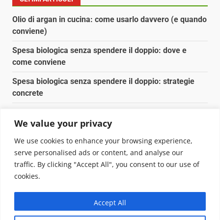
Olio di argan in cucina: come usarlo davvero (e quando
conviene)
Spesa biologica senza spendere il doppio: dove e
come conviene
Spesa biologica senza spendere il doppio: strategie
concrete
Orto domestico per principianti: cosa coltivare in 2 mq
We value your privacy
Pulizia naturale della casa: 3 ingredienti che
We use cookies to enhance your browsing experience,
sostituiscono 10 prodotti chimici
serve personalised ads or content, and analyse our
traffic. By clicking "Accept All", you consent to our use of
Copyright © 2025 Biopianeta.it proprietà di Jws Media
cookies.
Srl - Via Cavour 310 - 00184 Roma - P.Iva 17132921002
Questo blog non è una testata giornalistica, in quanto
Accept All
viene aggiornato senza alcuna periodicità. Non può
pertanto considerarsi un prodotto editoriale ai sensi