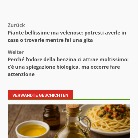
Beitragsnavigation
Zurück
Piante bellissime ma velenose: potresti averle in
casa o trovarle mentre fai una gita
Weiter
Perché l’odore della benzina ci attrae moltissimo:
c’è una spiegazione biologica, ma occorre fare
attenzione
VERWANDTE GESCHICHTEN