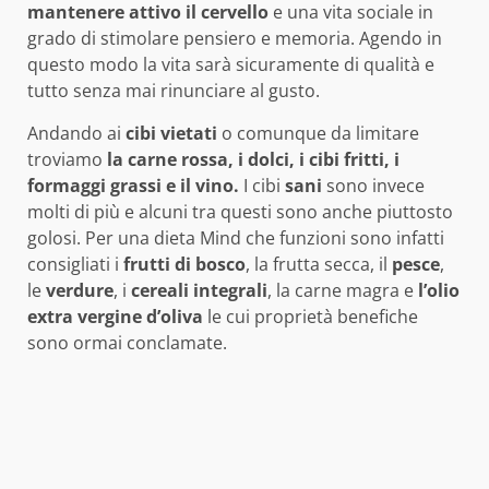
mantenere attivo il cervello
e una vita sociale in
grado di stimolare pensiero e memoria. Agendo in
questo modo la vita sarà sicuramente di qualità e
tutto senza mai rinunciare al gusto.
Andando ai
cibi vietati
o comunque da limitare
troviamo
la carne rossa, i dolci, i cibi fritti, i
formaggi grassi e il vino.
I cibi
sani
sono invece
molti di più e alcuni tra questi sono anche piuttosto
golosi. Per una dieta Mind che funzioni sono infatti
consigliati i
frutti di bosco
, la frutta secca, il
pesce
,
le
verdure
, i
cereali integrali
, la carne magra e
l’olio
extra vergine d’oliva
le cui proprietà benefiche
sono ormai conclamate.