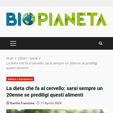
Zum
Inhalt
springen
PRIMÄRES
MENÜ
Start
2024
Aprile
La dieta che fa al cervello: sarai sempre un 20enne se prediligi
questi alimenti
Salute e benessere
La dieta che fa al cervello: sarai sempre un
20enne se prediligi questi alimenti
Danila Franzone
11 Aprile 2024