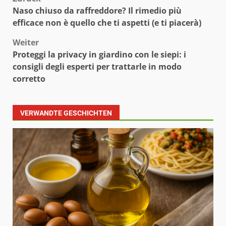
Beitragsnavigation
Naso chiuso da raffreddore? Il rimedio più
efficace non è quello che ti aspetti (e ti piacerà)
Weiter
Proteggi la privacy in giardino con le siepi: i
consigli degli esperti per trattarle in modo
corretto
VERWANDTE GESCHICHTEN