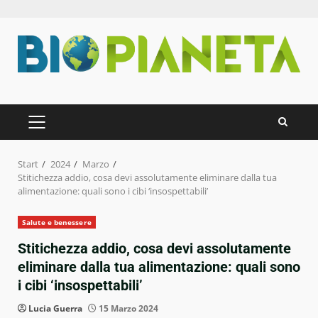
Zum
Inhalt
springen
PRIMÄRES
MENÜ
Start
2024
Marzo
Stitichezza addio, cosa devi assolutamente eliminare dalla tua
alimentazione: quali sono i cibi ‘insospettabili’
Salute e benessere
Stitichezza addio, cosa devi assolutamente
eliminare dalla tua alimentazione: quali sono
i cibi ‘insospettabili’
Lucia Guerra
15 Marzo 2024