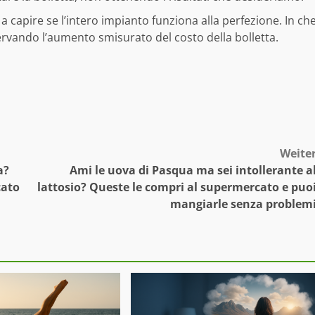
 a capire se l’intero impianto funziona alla perfezione. In ch
vando l’aumento smisurato del costo della bolletta.
Weite
a?
Ami le uova di Pasqua ma sei intollerante a
cato
lattosio? Queste le compri al supermercato e puo
mangiarle senza problem