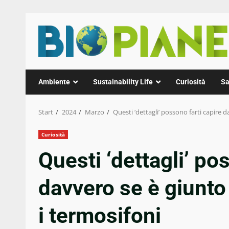
Zum
Inhalt
springen
Ambiente
Sustainability Life
Curiosità
Sa
Start
2024
Marzo
Questi ‘dettagli’ possono farti capire
Curiosità
Questi ‘dettagli’ po
davvero se è giunto
i termosifoni