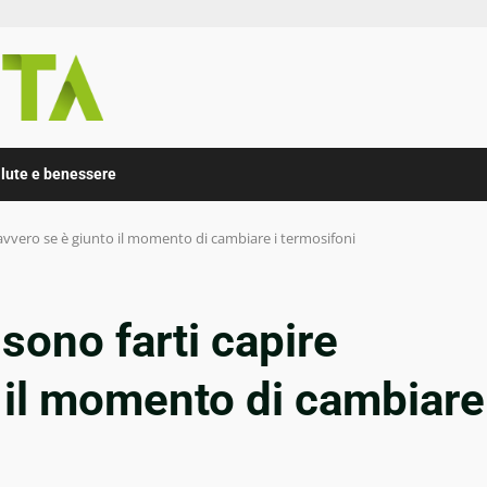
lute e benessere
 davvero se è giunto il momento di cambiare i termosifoni
ssono farti capire
 il momento di cambiare