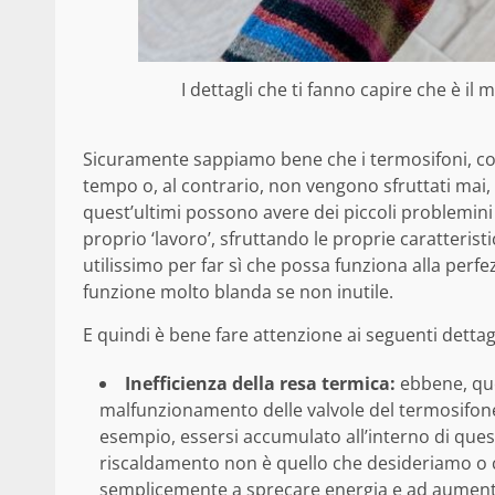
I dettagli che ti fanno capire che è il
Sicuramente sappiamo bene che i termosifoni, come
tempo o, al contrario, non vengono sfruttati mai, 
quest’ultimi possono avere dei piccoli problemini 
proprio ‘lavoro’, sfruttando le proprie caratteri
utilissimo per far sì che possa funziona alla perf
funzione molto blanda se non inutile.
E quindi è bene fare attenzione ai seguenti dettagl
Inefficienza della resa termica:
ebbene, que
malfunzionamento delle valvole del termosifone 
esempio, essersi accumulato all’interno di quest
riscaldamento non è quello che desideriamo o c
semplicemente a sprecare energia e ad aumentar