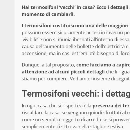
Hai termosifoni ‘vecchi’ in casa? Ecco i dettagli
momento di cambiarli.
I termosifoni costituiscono una delle maggiori 
possono essere sicuramente accesi in inverno per f
‘vivibile’ e non si muoia ibernati all’interno di es
causa dell’aumento delle bollette dell’elettricità 
accensione, ma in casi estremi c’è bisogno di loro
Dunque, a tal proposito,
come facciamo a capire
attenzione ad alcuni piccoli dettagli
che li rigu
stiamo per compiere. Vediamoli insieme di seguit
Termosifoni vecchi: i dettag
In ogni casa che si rispetti vi è la
presenza dei te
riscaldare la casa, se vengono quindi sfruttati 
come un semplice oggetto di arredo se si provvede 
semplicemente ci si trova nella stagione estiva.