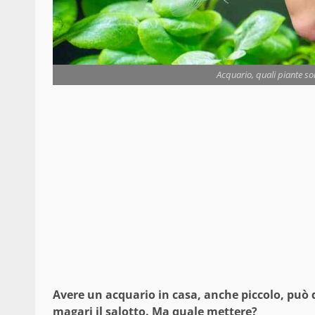
Acquario, quali piante son
Avere un acquario in casa, anche piccolo, può 
magari il salotto. Ma quale mettere?