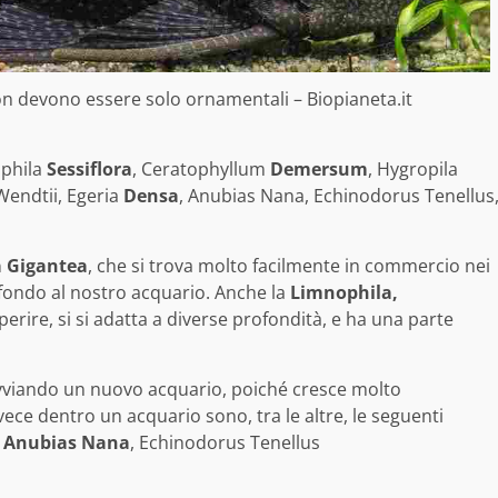
non devono essere solo ornamentali – Biopianeta.it
ophila
Sessiflora
, Ceratophyllum
Demersum
, Hygropila
Wendtii, Egeria
Densa
, Anubias Nana, Echinodorus Tenellus
a Gigantea
, che si trova molto facilmente in commercio nei
sfondo al nostro acquario. Anche la
Limnophila,
perire, si si adatta a diverse profondità, e ha una parte
vviando un nuovo acquario, poiché cresce molto
ece dentro un acquario sono, tra le altre, le seguenti
,
Anubias Nana
, Echinodorus Tenellus