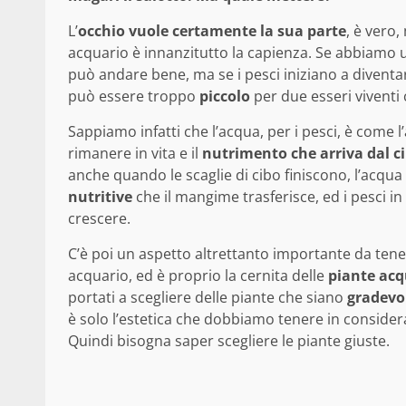
L’
occhio vuole certamente la sua parte
, è vero
acquario è innanzitutto la capienza. Se abbiamo 
può andare bene, ma se i pesci iniziano a divent
può essere troppo
piccolo
per due esseri viventi
Sappiamo infatti che l’acqua, per i pesci, è come 
rimanere in vita e il
nutrimento che arriva dal c
anche quando le scaglie di cibo finiscono, l’acqu
nutritive
che il mangime trasferisce, ed i pesci 
crescere.
C’è poi un aspetto altrettanto importante da ten
acquario, ed è proprio la cernita delle
piante acq
portati a scegliere delle piante che siano
gradevoli
è solo l’estetica che dobbiamo tenere in consider
Quindi bisogna saper scegliere le piante giuste.