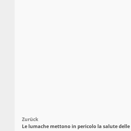
Beitragsnavigation
Zurück
Le lumache mettono in pericolo la salute delle