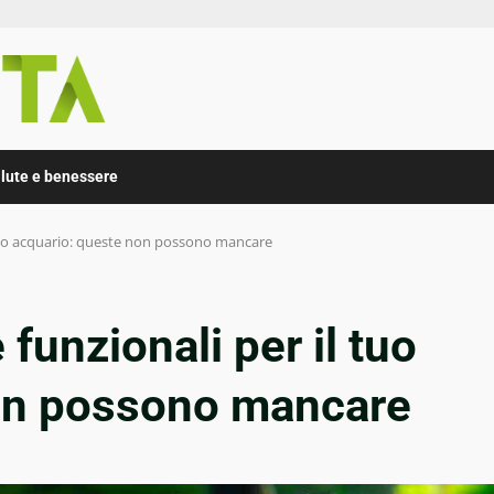
lute e benessere
l tuo acquario: queste non possono mancare
 funzionali per il tuo
on possono mancare