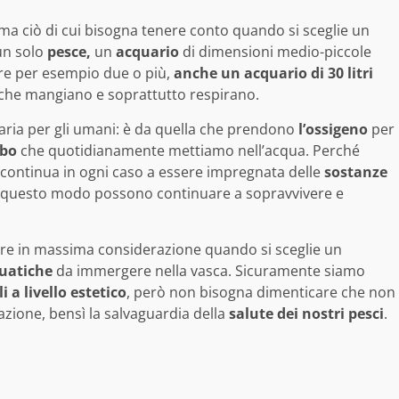
, ma ciò di cui bisogna tenere conto quando si sceglie un
un solo
pesce,
un
acquario
di dimensioni medio-piccole
are per esempio due o più,
anche un acquario di 30 litri
 che mangiano e soprattutto respirano.
l’aria per gli umani: è da quella che prendono
l’ossigeno
per
ibo
che quotidianamente mettiamo nell’acqua. Perché
a continua in ogni caso a essere impregnata delle
sostanze
in questo modo possono continuare a sopravvivere e
ere in massima considerazione quando si sceglie un
uatiche
da immergere nella vasca. Sicuramente siamo
 a livello estetico
, però non bisogna dimenticare che non
azione, bensì la salvaguardia della
salute dei nostri pesci
.