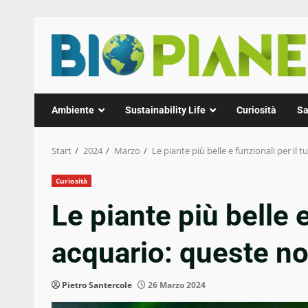
Zum
Inhalt
springen
Ambiente
Sustainability Life
Curiosità
Sa
Start
2024
Marzo
Le piante più belle e funzionali per i
Curiosità
Le piante più belle e
acquario: queste n
Pietro Santercole
26 Marzo 2024