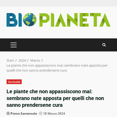
Zum
Inhalt
springen
PRIMÄRES
MENÜ
Start
2024
Marzo
Le piante che non appassiscono mai: sembrano nate apposta per
quelli che non sanno prendersene cura
Curiosità
Le piante che non appassiscono mai:
sembrano nate apposta per quelli che non
sanno prendersene cura
Pietro Santercole
18 Marzo 2024