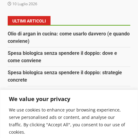
10 Luglio 2026
ULTIMI ARTICOLI
Olio di argan in cucina: come usarlo davvero (e quando
conviene)
Spesa biologica senza spendere il doppio: dove e
come conviene
Spesa biologica senza spendere il doppio: strategie
concrete
Orto domestico per principianti: cosa coltivare in 2 mq
We value your privacy
Pulizia naturale della casa: 3 ingredienti che
We use cookies to enhance your browsing experience,
sostituiscono 10 prodotti chimici
serve personalised ads or content, and analyse our
traffic. By clicking "Accept All", you consent to our use of
Copyright © 2025 Biopianeta.it proprietà di Jws Media
cookies.
Srl - Via Cavour 310 - 00184 Roma - P.Iva 17132921002