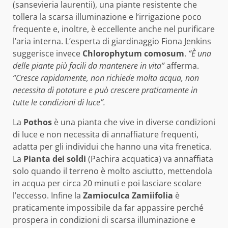
(sansevieria laurentii), una piante resistente che
tollera
la scarsa illuminazione e l’irrigazione poco
frequente e, inoltre, è eccellente anche nel purificare
l’aria interna. L’esperta di giardinaggio Fiona Jenkins
suggerisce invece
Chlorophytum comosum
.
“È una
delle piante più facili da mantenere in vita”
afferma.
“Cresce rapidamente, non richiede molta acqua, non
necessita di potature e può crescere praticamente in
tutte le condizioni di luce”.
La
Pothos
è una pianta che v
ive in diverse condizioni
di luce e non necessita di annaffiature frequenti,
adatta per gli individui che hanno una vita frenetica.
La
Pianta
dei soldi
(Pachira acquatica)
va annaffiata
solo quando il terreno è molto asciutto, mettendola
in acqua per circa 20 minuti e poi lasciare scolare
l’eccesso. Infine la
Zamioculca Zamiifolia
è
praticamente impossibile da far appassire perché
prospera in condizioni di scarsa illuminazione e