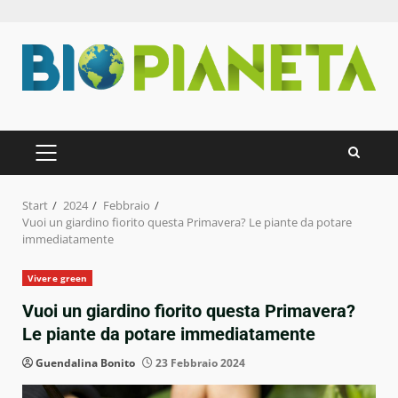
Zum
Inhalt
springen
PRIMÄRES
MENÜ
Start
2024
Febbraio
Vuoi un giardino fiorito questa Primavera? Le piante da potare
immediatamente
Vivere green
Vuoi un giardino fiorito questa Primavera?
Le piante da potare immediatamente
Guendalina Bonito
23 Febbraio 2024