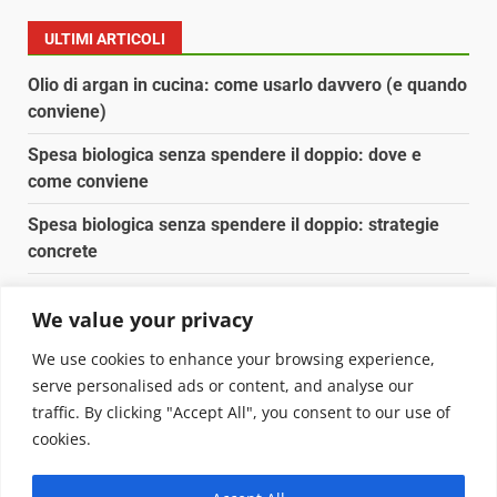
ULTIMI ARTICOLI
Olio di argan in cucina: come usarlo davvero (e quando
conviene)
Spesa biologica senza spendere il doppio: dove e
come conviene
Spesa biologica senza spendere il doppio: strategie
concrete
Orto domestico per principianti: cosa coltivare in 2 mq
We value your privacy
Pulizia naturale della casa: 3 ingredienti che
We use cookies to enhance your browsing experience,
sostituiscono 10 prodotti chimici
serve personalised ads or content, and analyse our
traffic. By clicking "Accept All", you consent to our use of
Copyright © 2025 Biopianeta.it proprietà di Jws Media
cookies.
Srl - Via Cavour 310 - 00184 Roma - P.Iva 17132921002
Questo blog non è una testata giornalistica, in quanto