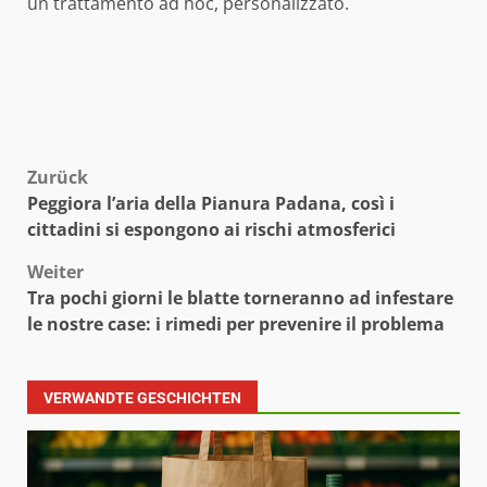
un trattamento ad hoc, personalizzato.
Beitragsnavigation
Zurück
Peggiora l’aria della Pianura Padana, così i
cittadini si espongono ai rischi atmosferici
Weiter
Tra pochi giorni le blatte torneranno ad infestare
le nostre case: i rimedi per prevenire il problema
VERWANDTE GESCHICHTEN