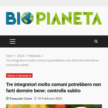
Zum
Inhalt
springen
PRIMÄRES
MENÜ
Start
2024
Febbraio
Tre integratori molto comuni potrebbero non farti dormire bene:
controlla subito
Salute e benessere
Tre integratori molto comuni potrebbero non
farti dormire bene: controlla subito
Pasquale Conte
10 Febbraio 2024