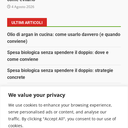
4 Agosto 2026
ULTIMI ARTICOLI
Olio di argan in cucina: come usarlo davvero (e quando
conviene)
Spesa biologica senza spendere il doppio: dove e
come conviene
Spesa biologica senza spendere il doppio: strategie
concrete
Orto domestico per principianti: cosa coltivare in 2 mq
We value your privacy
Pulizia naturale della casa: 3 ingredienti che
We use cookies to enhance your browsing experience,
sostituiscono 10 prodotti chimici
serve personalised ads or content, and analyse our
traffic. By clicking "Accept All", you consent to our use of
Copyright © 2025 Biopianeta.it proprietà di Jws Media
cookies.