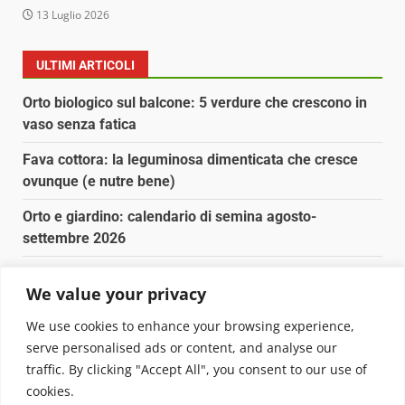
13 Luglio 2026
ULTIMI ARTICOLI
Orto biologico sul balcone: 5 verdure che crescono in
vaso senza fatica
Fava cottora: la leguminosa dimenticata che cresce
ovunque (e nutre bene)
Orto e giardino: calendario di semina agosto-
settembre 2026
Nancy la tartaruga torna libera in Adriatico
We value your privacy
Fava cottora: come cucinarla, quando è di stagione e
We use cookies to enhance your browsing experience,
perché vale la pena
serve personalised ads or content, and analyse our
traffic. By clicking "Accept All", you consent to our use of
Copyright © 2025 Biopianeta.it proprietà di Jws Media
cookies.