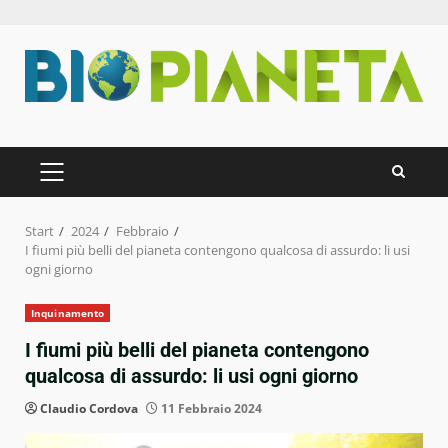
Zum
Inhalt
springen
PRIMÄRES
MENÜ
Start
2024
Febbraio
I fiumi più belli del pianeta contengono qualcosa di assurdo: li usi
ogni giorno
Inquinamento
I fiumi più belli del pianeta contengono
qualcosa di assurdo: li usi ogni giorno
Claudio Cordova
11 Febbraio 2024