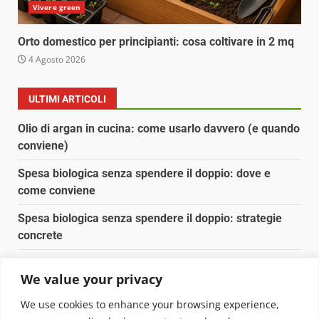
Vivere green
Orto domestico per principianti: cosa coltivare in 2 mq
4 Agosto 2026
ULTIMI ARTICOLI
Olio di argan in cucina: come usarlo davvero (e quando
conviene)
Spesa biologica senza spendere il doppio: dove e
come conviene
Spesa biologica senza spendere il doppio: strategie
concrete
Orto domestico per principianti: cosa coltivare in 2 mq
We value your privacy
Pulizia naturale della casa: 3 ingredienti che
We use cookies to enhance your browsing experience,
sostituiscono 10 prodotti chimici