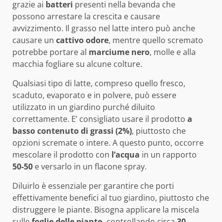
grazie ai
batteri
presenti nella bevanda che
possono arrestare la crescita e causare
avvizzimento. Il grasso nel latte intero può anche
causare un
cattivo odore
, mentre quello scremato
potrebbe portare al
marciume nero
, molle e alla
macchia fogliare su alcune colture.
Qualsiasi tipo di latte, compreso quello fresco,
scaduto, evaporato e in polvere, può essere
utilizzato in un giardino purché diluito
correttamente. E’ consigliato usare il prodotto
a
basso contenuto di grassi (2%)
, piuttosto che
opzioni scremate o intere. A questo punto, occorre
mescolare il prodotto con
l’acqua
in un rapporto
50-50
e versarlo in un flacone spray.
Diluirlo è essenziale per garantire che porti
effettivamente benefici al tuo giardino, piuttosto che
distruggere le piante. Bisogna applicare la miscela
sulle
foglie delle piante,
controllando circa
30