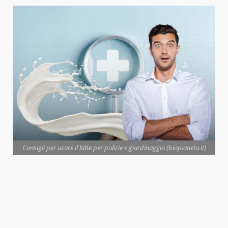
Consigli per usare il latte per pulizie e giardinaggio (biopianeta.it)