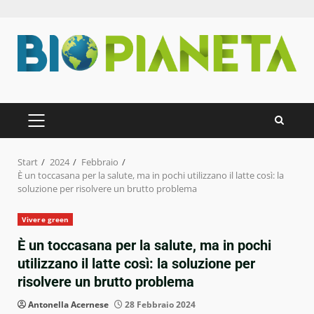
Zum
Inhalt
springen
PRIMÄRES
MENÜ
Start
2024
Febbraio
È un toccasana per la salute, ma in pochi utilizzano il latte così: la
soluzione per risolvere un brutto problema
Vivere green
È un toccasana per la salute, ma in pochi
utilizzano il latte così: la soluzione per
risolvere un brutto problema
Antonella Acernese
28 Febbraio 2024