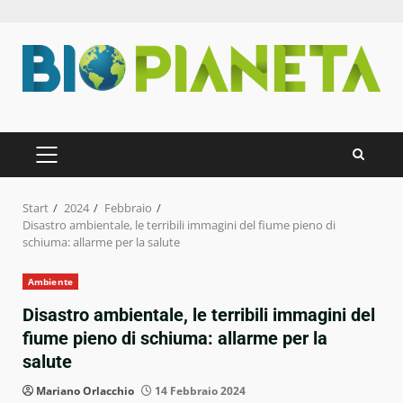
Zum
Inhalt
springen
PRIMÄRES
MENÜ
Start
2024
Febbraio
Disastro ambientale, le terribili immagini del fiume pieno di
schiuma: allarme per la salute
Ambiente
Disastro ambientale, le terribili immagini del
fiume pieno di schiuma: allarme per la
salute
Mariano Orlacchio
14 Febbraio 2024