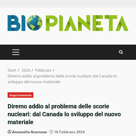
Zum
Inhalt
springen
PRIMÄRES
MENÜ
Start
2024
Febbraio
Diremo addio al problema delle scorie nucleari: dal Canada lo
sviluppo del nuovo materiale
Inquinamento
Diremo addio al problema delle scorie
nucleari: dal Canada lo sviluppo del nuovo
materiale
Antonella Acernese
18 Febbraio 2024