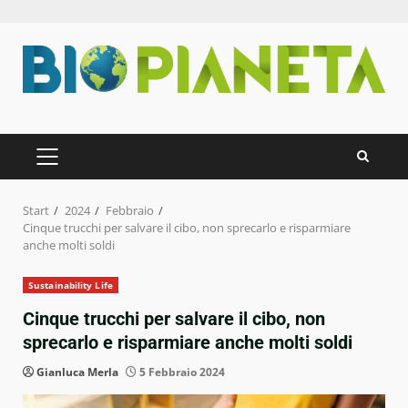
Zum
Inhalt
springen
PRIMÄRES
MENÜ
Start
2024
Febbraio
Cinque trucchi per salvare il cibo, non sprecarlo e risparmiare
anche molti soldi
Sustainability Life
Cinque trucchi per salvare il cibo, non
sprecarlo e risparmiare anche molti soldi
Gianluca Merla
5 Febbraio 2024