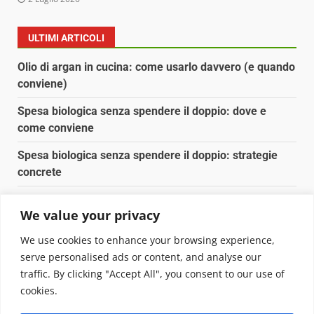
ULTIMI ARTICOLI
Olio di argan in cucina: come usarlo davvero (e quando
conviene)
Spesa biologica senza spendere il doppio: dove e
come conviene
Spesa biologica senza spendere il doppio: strategie
concrete
Orto domestico per principianti: cosa coltivare in 2 mq
We value your privacy
Pulizia naturale della casa: 3 ingredienti che
We use cookies to enhance your browsing experience,
sostituiscono 10 prodotti chimici
serve personalised ads or content, and analyse our
traffic. By clicking "Accept All", you consent to our use of
Copyright © 2025 Biopianeta.it proprietà di Jws Media
cookies.
Srl - Via Cavour 310 - 00184 Roma - P.Iva 17132921002