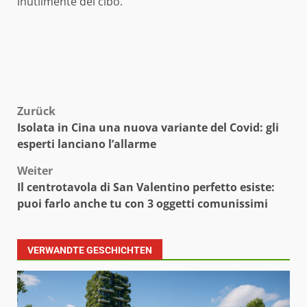
inutilmente del cibo.
Beitragsnavigation
Zurück
Isolata in Cina una nuova variante del Covid: gli
esperti lanciano l’allarme
Weiter
Il centrotavola di San Valentino perfetto esiste:
puoi farlo anche tu con 3 oggetti comunissimi
VERWANDTE GESCHICHTEN