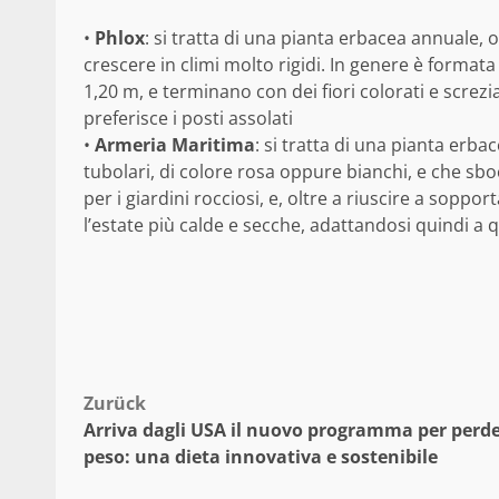
•
Phlox
: si tratta di una pianta erbacea annuale, 
crescere in climi molto rigidi. In genere è formata
1,20 m, e terminano con dei fiori colorati e screzi
preferisce i posti assolati
•
Armeria Maritima
: si tratta di una pianta erba
tubolari, di colore rosa oppure bianchi, e che sbo
per i giardini rocciosi, e, oltre a riuscire a soppor
l’estate più calde e secche, adattandosi quindi a q
Beitragsnavigation
Zurück
Arriva dagli USA il nuovo programma per perd
peso: una dieta innovativa e sostenibile