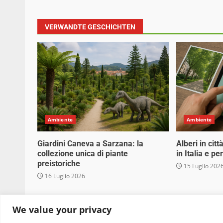
VERWANDTE GESCHICHTEN
Ambiente
Ambiente
Giardini Caneva a Sarzana: la
Alberi in cit
collezione unica di piante
in Italia e p
preistoriche
15 Luglio 202
16 Luglio 2026
Copyright © 2025 Biopianeta.it proprietà di Jws
We value your privacy
quanto viene aggiornato senza alcuna periodicità