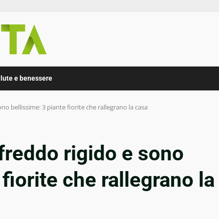
lute e benessere
no bellissime: 3 piante fiorite che rallegrano la casa
freddo rigido e sono
fiorite che rallegrano la