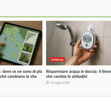
Ambiente
tà: dove ce ne sono di più
Risparmiare acqua in doccia: il time
erché cambiano la vita
che cambia le abitudini
6
14 Luglio 2026
 Media Srl - Via Cavour 310 - 00184 Roma - P.Iva 17132921002
. Non può pertanto considerarsi un prodotto editoriale ai s