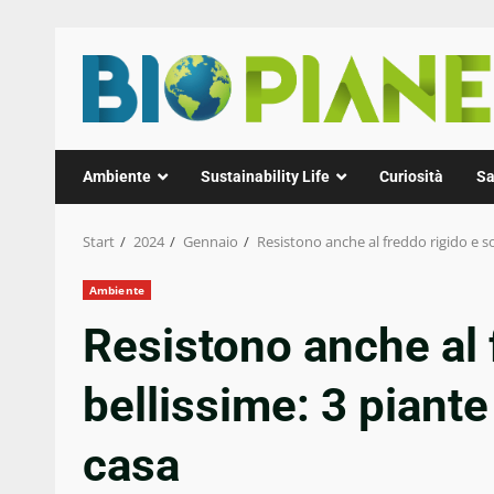
Zum
Inhalt
springen
Ambiente
Sustainability Life
Curiosità
Sa
Start
2024
Gennaio
Resistono anche al freddo rigido e so
Ambiente
Resistono anche al 
bellissime: 3 piante 
casa