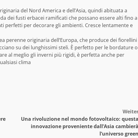
originaria del Nord America e dell’Asia, quindi abituata a
 da dei fusti erbacei ramificati che possano essere alti fino a
ati perfetti per decorare gli ambienti. Cresce lentamente e
cea perenne originaria dell’Europa, che produce dei fiorellini
cciano su dei lunghissimi steli. È perfetto per le bordature o
tare al meglio gli inverni più rigidi, è perfetta anche per
ualsiasi clima
Weite
ere
Una rivoluzione nel mondo fotovoltaico: quest
innovazione proveniente dall’Asia cambier
l’universo gree