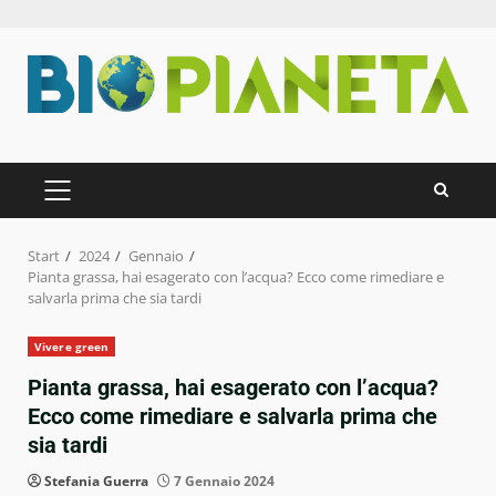
Zum
Inhalt
springen
PRIMÄRES
MENÜ
Start
2024
Gennaio
Pianta grassa, hai esagerato con l’acqua? Ecco come rimediare e
salvarla prima che sia tardi
Vivere green
Pianta grassa, hai esagerato con l’acqua?
Ecco come rimediare e salvarla prima che
sia tardi
Stefania Guerra
7 Gennaio 2024