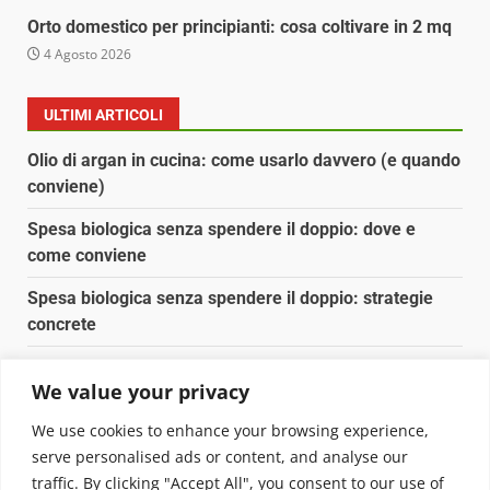
Orto domestico per principianti: cosa coltivare in 2 mq
4 Agosto 2026
ULTIMI ARTICOLI
Olio di argan in cucina: come usarlo davvero (e quando
conviene)
Spesa biologica senza spendere il doppio: dove e
come conviene
Spesa biologica senza spendere il doppio: strategie
concrete
Orto domestico per principianti: cosa coltivare in 2 mq
We value your privacy
Pulizia naturale della casa: 3 ingredienti che
We use cookies to enhance your browsing experience,
sostituiscono 10 prodotti chimici
serve personalised ads or content, and analyse our
traffic. By clicking "Accept All", you consent to our use of