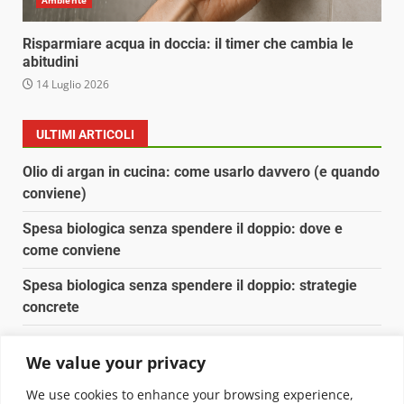
Ambiente
Risparmiare acqua in doccia: il timer che cambia le
abitudini
14 Luglio 2026
ULTIMI ARTICOLI
Olio di argan in cucina: come usarlo davvero (e quando
conviene)
Spesa biologica senza spendere il doppio: dove e
come conviene
Spesa biologica senza spendere il doppio: strategie
concrete
Orto domestico per principianti: cosa coltivare in 2 mq
We value your privacy
Pulizia naturale della casa: 3 ingredienti che
We use cookies to enhance your browsing experience,
sostituiscono 10 prodotti chimici