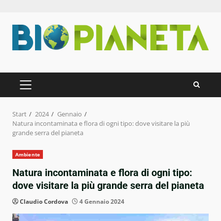
Zum
Inhalt
springen
PRIMÄRES
MENÜ
Start
2024
Gennaio
Natura incontaminata e flora di ogni tipo: dove visitare la più
grande serra del pianeta
Ambiente
Natura incontaminata e flora di ogni tipo:
dove visitare la più grande serra del pianeta
Claudio Cordova
4 Gennaio 2024