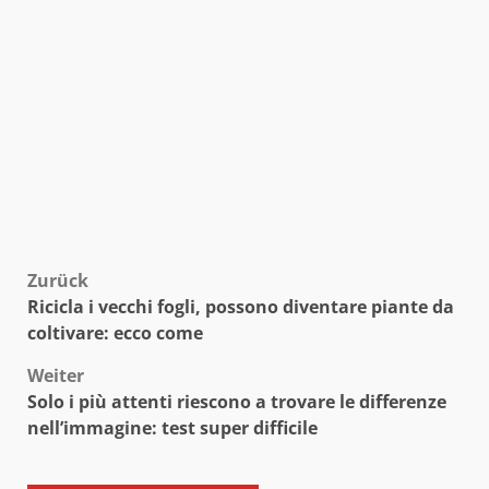
Beitragsnavigation
Zurück
Ricicla i vecchi fogli, possono diventare piante da
coltivare: ecco come
Weiter
Solo i più attenti riescono a trovare le differenze
nell’immagine: test super difficile