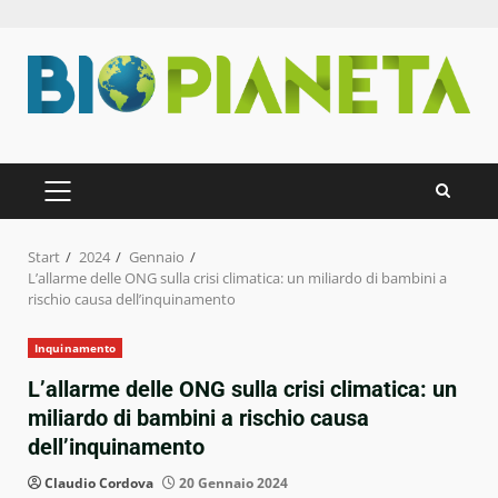
Zum
Inhalt
springen
PRIMÄRES
MENÜ
Start
2024
Gennaio
L’allarme delle ONG sulla crisi climatica: un miliardo di bambini a
rischio causa dell’inquinamento
Inquinamento
L’allarme delle ONG sulla crisi climatica: un
miliardo di bambini a rischio causa
dell’inquinamento
Claudio Cordova
20 Gennaio 2024