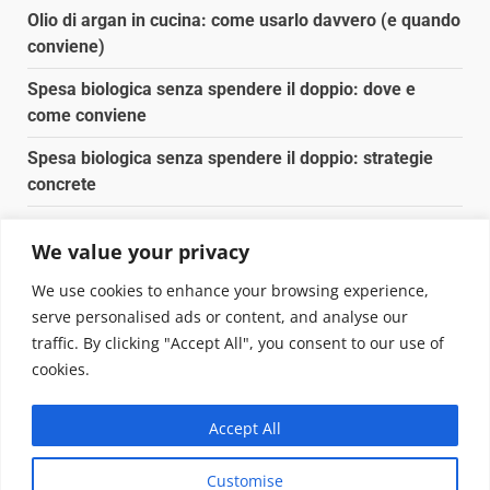
Olio di argan in cucina: come usarlo davvero (e quando
conviene)
Spesa biologica senza spendere il doppio: dove e
come conviene
Spesa biologica senza spendere il doppio: strategie
concrete
Orto domestico per principianti: cosa coltivare in 2 mq
We value your privacy
Pulizia naturale della casa: 3 ingredienti che
We use cookies to enhance your browsing experience,
sostituiscono 10 prodotti chimici
serve personalised ads or content, and analyse our
traffic. By clicking "Accept All", you consent to our use of
Copyright © 2025 Biopianeta.it proprietà di Jws Media
cookies.
Srl - Via Cavour 310 - 00184 Roma - P.Iva 17132921002
Questo blog non è una testata giornalistica, in quanto
Accept All
viene aggiornato senza alcuna periodicità. Non può
pertanto considerarsi un prodotto editoriale ai sensi
Customise