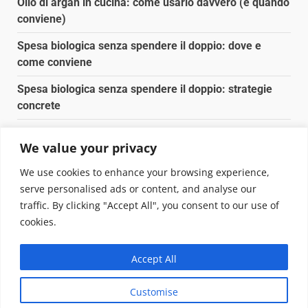
Olio di argan in cucina: come usarlo davvero (e quando
conviene)
Spesa biologica senza spendere il doppio: dove e
come conviene
Spesa biologica senza spendere il doppio: strategie
concrete
Orto domestico per principianti: cosa coltivare in 2 mq
We value your privacy
Pulizia naturale della casa: 3 ingredienti che
We use cookies to enhance your browsing experience,
sostituiscono 10 prodotti chimici
serve personalised ads or content, and analyse our
traffic. By clicking "Accept All", you consent to our use of
Copyright © 2025 Biopianeta.it proprietà di Jws Media
cookies.
Srl - Via Cavour 310 - 00184 Roma - P.Iva 17132921002
Questo blog non è una testata giornalistica, in quanto
Accept All
viene aggiornato senza alcuna periodicità. Non può
pertanto considerarsi un prodotto editoriale ai sensi
Customise
della legge n. 62 del 07.03.2001
|
DarkNews
von AF