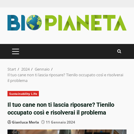
Zum
Inhalt
springen
PRIMÄRES
MENÜ
Start
2024
Gennaio
Il tuo cane non ti lascia riposare? Tienilo occupato così e risolverai
il problema
Sustainability Life
Il tuo cane non ti lascia riposare? Tienilo
occupato così e risolverai il problema
Gianluca Merla
11 Gennaio 2024