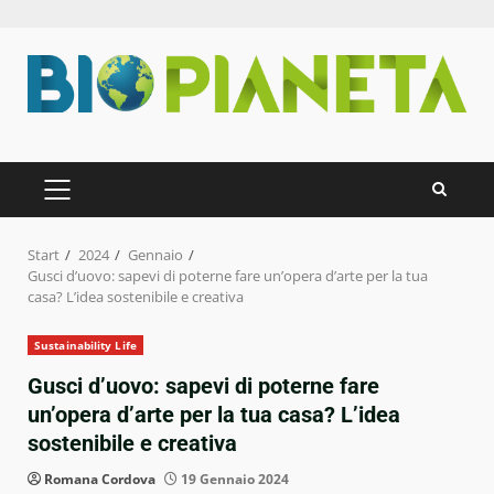
Zum
Inhalt
springen
PRIMÄRES
MENÜ
Start
2024
Gennaio
Gusci d’uovo: sapevi di poterne fare un’opera d’arte per la tua
casa? L’idea sostenibile e creativa
Sustainability Life
Gusci d’uovo: sapevi di poterne fare
un’opera d’arte per la tua casa? L’idea
sostenibile e creativa
Romana Cordova
19 Gennaio 2024