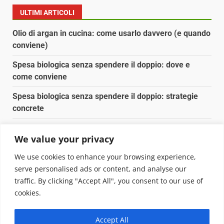
ULTIMI ARTICOLI
Olio di argan in cucina: come usarlo davvero (e quando
conviene)
Spesa biologica senza spendere il doppio: dove e
come conviene
Spesa biologica senza spendere il doppio: strategie
concrete
Orto domestico per principianti: cosa coltivare in 2 mq
We value your privacy
Pulizia naturale della casa: 3 ingredienti che
We use cookies to enhance your browsing experience,
sostituiscono 10 prodotti chimici
serve personalised ads or content, and analyse our
traffic. By clicking "Accept All", you consent to our use of
Copyright © 2025 Biopianeta.it proprietà di Jws Media
cookies.
Srl - Via Cavour 310 - 00184 Roma - P.Iva 17132921002
Questo blog non è una testata giornalistica, in quanto
Accept All