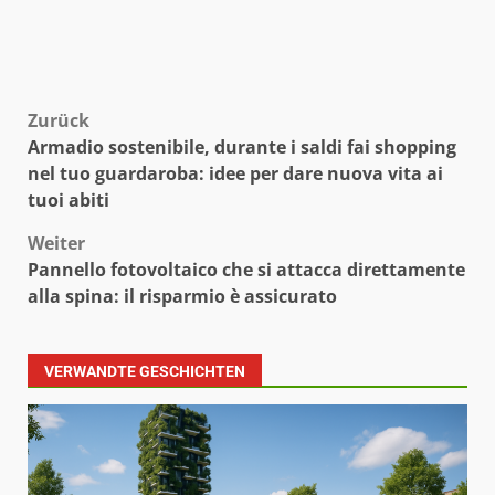
Beitragsnavigation
Zurück
Armadio sostenibile, durante i saldi fai shopping
nel tuo guardaroba: idee per dare nuova vita ai
tuoi abiti
Weiter
Pannello fotovoltaico che si attacca direttamente
alla spina: il risparmio è assicurato
VERWANDTE GESCHICHTEN