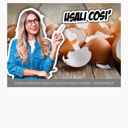
Come riutilizzare i gusci d'uovo in modo creativo - biopianeta.it