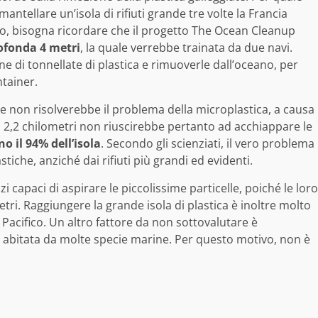
antellare un’isola di rifiuti grande tre volte la Francia
o, bisogna ricordare che il progetto The Ocean Cleanup
rofonda 4 metri
, la quale verrebbe trainata da due navi.
e di tonnellate di plastica e rimuoverle dall’oceano, per
ntainer.
 non risolverebbe il problema della microplastica, a causa
i 2,2 chilometri non riuscirebbe pertanto ad acchiappare le
o il 94% dell’isola
. Secondo gli scienziati, il vero problema
iche, anziché dai rifiuti più grandi ed evidenti.
 capaci di aspirare le piccolissime particelle, poiché le loro
ri. Raggiungere la grande isola di plastica è inoltre molto
 Pacifico. Un altro fattore da non sottovalutare è
mai abitata da molte specie marine. Per questo motivo, non è