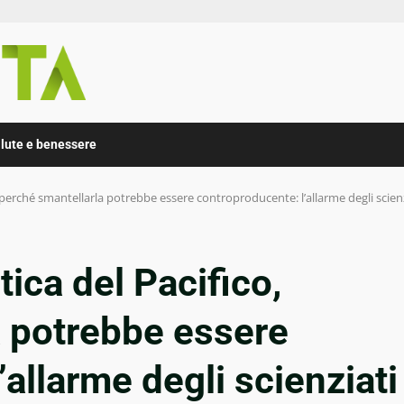
lute e benessere
, perché smantellarla potrebbe essere controproducente: l’allarme degli scienz
tica del Pacifico,
a potrebbe essere
allarme degli scienziati