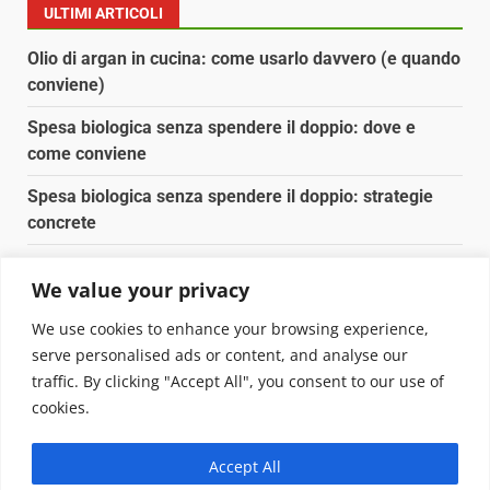
ULTIMI ARTICOLI
Olio di argan in cucina: come usarlo davvero (e quando
conviene)
Spesa biologica senza spendere il doppio: dove e
come conviene
Spesa biologica senza spendere il doppio: strategie
concrete
Orto domestico per principianti: cosa coltivare in 2 mq
We value your privacy
Pulizia naturale della casa: 3 ingredienti che
We use cookies to enhance your browsing experience,
sostituiscono 10 prodotti chimici
serve personalised ads or content, and analyse our
traffic. By clicking "Accept All", you consent to our use of
Copyright © 2025 Biopianeta.it proprietà di Jws Media
cookies.
Srl - Via Cavour 310 - 00184 Roma - P.Iva 17132921002
Questo blog non è una testata giornalistica, in quanto
Accept All
viene aggiornato senza alcuna periodicità. Non può