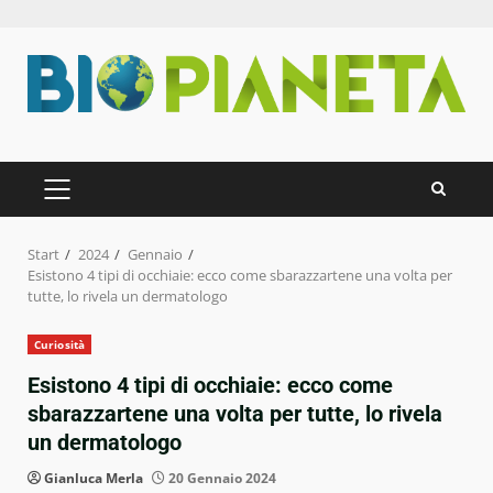
Zum
Inhalt
springen
PRIMÄRES
MENÜ
Start
2024
Gennaio
Esistono 4 tipi di occhiaie: ecco come sbarazzartene una volta per
tutte, lo rivela un dermatologo
Curiosità
Esistono 4 tipi di occhiaie: ecco come
sbarazzartene una volta per tutte, lo rivela
un dermatologo
Gianluca Merla
20 Gennaio 2024