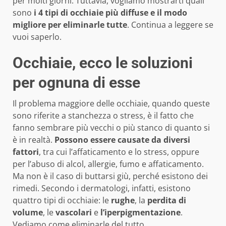
per molti giorni. Tuttavia, vogliamo mostrarti quali
sono
i 4 tipi di occhiaie più diffuse e il modo
migliore per eliminarle tutte
. Continua a leggere se
vuoi saperlo.
Occhiaie, ecco le soluzioni
per ognuna di esse
Il problema maggiore delle occhiaie, quando queste
sono riferite a stanchezza o stress, è il fatto che
fanno sembrare più vecchi o più stanco di quanto si
è in realtà.
Possono essere causate da diversi
fattori
, tra cui l’affaticamento e lo stress, oppure
per l’abuso di alcol, allergie, fumo e affaticamento.
Ma non è il caso di buttarsi giù, perché esistono dei
rimedi. Secondo i dermatologi, infatti, esistono
quattro tipi di occhiaie: le
rughe
, la
perdita
di
volume
, le
vascolari
e
l’iperpigmentazione
.
Vediamo come eliminarle del tutto.