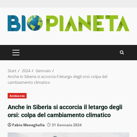
Zum
Inhalt
springen
PRIMÄRES
MENÜ
Start
2024
Gennaio
Anche in Siberia si accorcia il letargo degli orsi: colpa del
cambiamento climatico
Ambiente
Anche in Siberia si accorcia il letargo degli
orsi: colpa del cambiamento climatico
Fabio Meneghella
31 Gennaio 2024