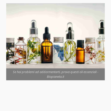
Se hai problemi ad addormentarti, prova questi oli essenziali -
Biopianeta.it