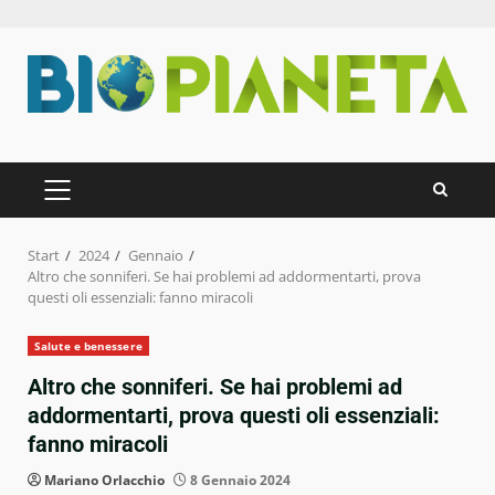
Zum
Inhalt
springen
PRIMÄRES
MENÜ
Start
2024
Gennaio
Altro che sonniferi. Se hai problemi ad addormentarti, prova
questi oli essenziali: fanno miracoli
Salute e benessere
Altro che sonniferi. Se hai problemi ad
addormentarti, prova questi oli essenziali:
fanno miracoli
Mariano Orlacchio
8 Gennaio 2024