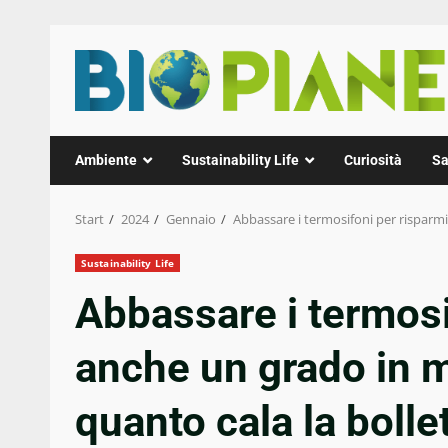
Zum
Inhalt
springen
Ambiente
Sustainability Life
Curiosità
Sa
Start
2024
Gennaio
Abbassare i termosifoni per risparmia
Sustainability Life
Abbassare i termosi
anche un grado in m
quanto cala la bolle