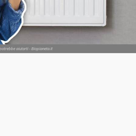
potrebbe aiutarti - Biopianeta.it