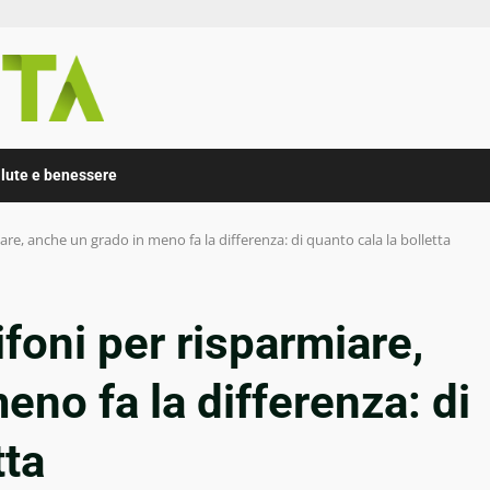
lute e benessere
re, anche un grado in meno fa la differenza: di quanto cala la bolletta
foni per risparmiare,
eno fa la differenza: di
tta