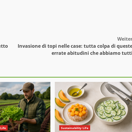
Weite
utto
Invasione di topi nelle case: tutta colpa di quest
errate abitudini che abbiamo tutt
 Life
Sustainability Life