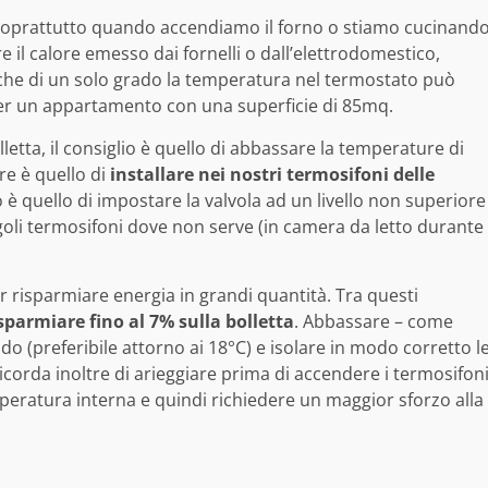
 soprattutto quando accendiamo il forno o stiamo cucinand
 il calore emesso dai fornelli o dall’elettrodomestico,
nche di un solo grado la temperatura nel termostato può
r un appartamento con una superficie di 85mq.
lletta, il consiglio è quello di abbassare la temperature di
re è quello di
installare nei nostri termosifoni delle
io è quello di impostare la valvola ad un livello non superiore
goli termosifoni dove non serve (in camera da letto durante
r risparmiare energia in grandi quantità. Tra questi
sparmiare fino al 7% sulla bolletta
. Abbassare – come
 (preferibile attorno ai 18°C) e isolare in modo corretto l
Ricorda inoltre di arieggiare prima di accendere i termosifon
peratura interna e quindi richiedere un maggior sforzo alla