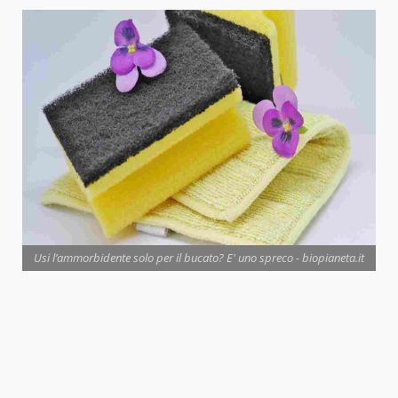
Usi l’ammorbidente solo per il bucato? E' uno spreco - biopianeta.it