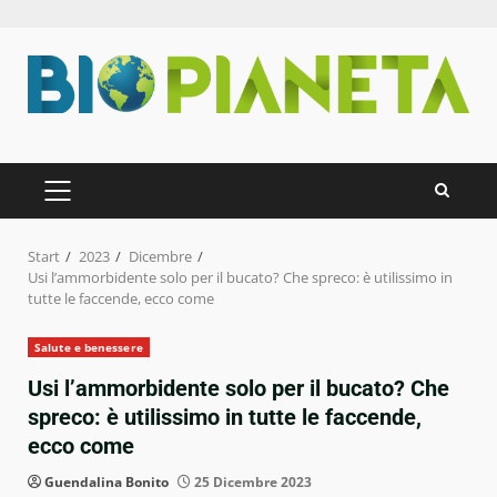
Zum
Inhalt
springen
PRIMÄRES
MENÜ
Start
2023
Dicembre
Usi l’ammorbidente solo per il bucato? Che spreco: è utilissimo in
tutte le faccende, ecco come
Salute e benessere
Usi l’ammorbidente solo per il bucato? Che
spreco: è utilissimo in tutte le faccende,
ecco come
Guendalina Bonito
25 Dicembre 2023