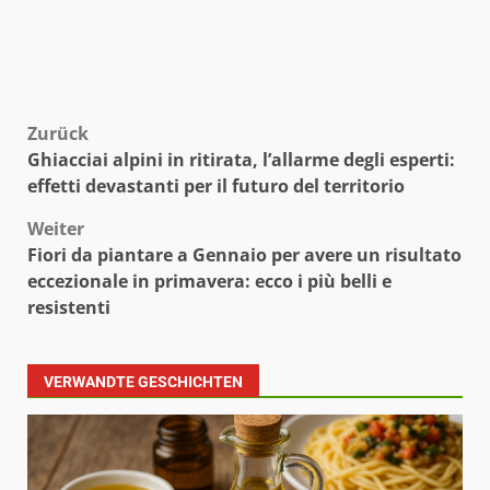
Beitragsnavigation
Zurück
Ghiacciai alpini in ritirata, l’allarme degli esperti:
effetti devastanti per il futuro del territorio
Weiter
Fiori da piantare a Gennaio per avere un risultato
eccezionale in primavera: ecco i più belli e
resistenti
VERWANDTE GESCHICHTEN