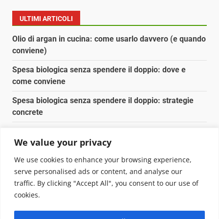
ULTIMI ARTICOLI
Olio di argan in cucina: come usarlo davvero (e quando
conviene)
Spesa biologica senza spendere il doppio: dove e
come conviene
Spesa biologica senza spendere il doppio: strategie
concrete
Orto domestico per principianti: cosa coltivare in 2 mq
We value your privacy
Pulizia naturale della casa: 3 ingredienti che
We use cookies to enhance your browsing experience,
sostituiscono 10 prodotti chimici
serve personalised ads or content, and analyse our
traffic. By clicking "Accept All", you consent to our use of
Copyright © 2025 Biopianeta.it proprietà di Jws Media
cookies.
Srl - Via Cavour 310 - 00184 Roma - P.Iva 17132921002
Questo blog non è una testata giornalistica, in quanto