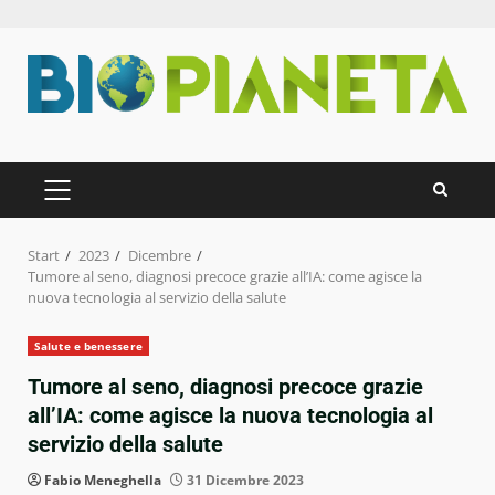
Zum
Inhalt
springen
PRIMÄRES
MENÜ
Start
2023
Dicembre
Tumore al seno, diagnosi precoce grazie all’IA: come agisce la
nuova tecnologia al servizio della salute
Salute e benessere
Tumore al seno, diagnosi precoce grazie
all’IA: come agisce la nuova tecnologia al
servizio della salute
Fabio Meneghella
31 Dicembre 2023