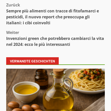
Beitragsnavigation
Zurück
Sempre più alimenti con tracce di fitofamarci e
pesticidi, il nuovo report che preoccupa gli
italiani: i cibi coinvolti
Weiter
Invenzioni green che potrebbero cambiarci la vita
nel 2024: ecco le più interessanti
VERWANDTE GESCHICHTEN