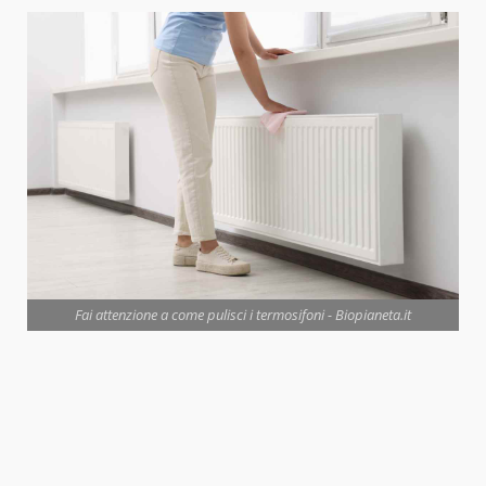
Fai attenzione a come pulisci i termosifoni - Biopianeta.it