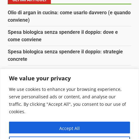
Olio di argan in cucina: come usarlo davvero (e quando
conviene)
Spesa biologica senza spendere il doppio: dove e
come conviene
Spesa biologica senza spendere il doppio: strategie
concrete
Orto domestico per principianti: cosa coltivare in 2 mq
We value your privacy
Pulizia naturale della casa: 3 ingredienti che
We use cookies to enhance your browsing experience,
sostituiscono 10 prodotti chimici
serve personalised ads or content, and analyse our
traffic. By clicking "Accept All", you consent to our use of
Copyright © 2025 Biopianeta.it proprietà di Jws Media
cookies.
Srl - Via Cavour 310 - 00184 Roma - P.Iva 17132921002
Questo blog non è una testata giornalistica, in quanto
Accept All
viene aggiornato senza alcuna periodicità. Non può
pertanto considerarsi un prodotto editoriale ai sensi