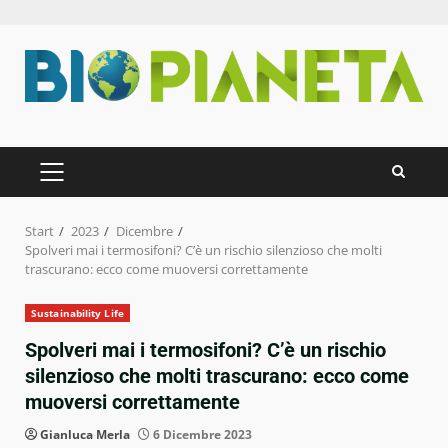
Zum
Inhalt
springen
PRIMÄRES
MENÜ
Start
2023
Dicembre
Spolveri mai i termosifoni? C’è un rischio silenzioso che molti
trascurano: ecco come muoversi correttamente
Sustainability Life
Spolveri mai i termosifoni? C’è un rischio
silenzioso che molti trascurano: ecco come
muoversi correttamente
Gianluca Merla
6 Dicembre 2023