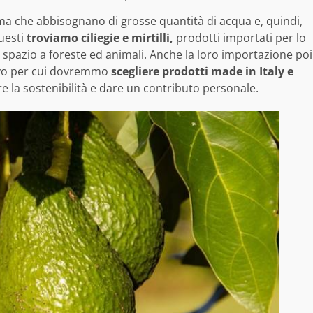
a che abbisognano di grosse quantità di acqua e, quindi,
questi
troviamo ciliegie e mirtilli,
prodotti importati per lo
 spazio a foreste ed animali. Anche la loro importazione poi
ivo per cui dovremmo
scegliere prodotti made in Italy e
 la sostenibilità e dare un contributo personale.