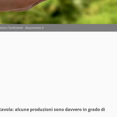
are l'ambiente - Biopianeta.it
tavola: alcune produzioni sono davvero in grado di