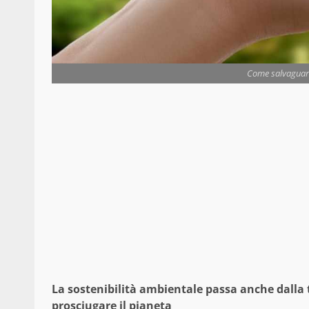
Come salvaguard
La sostenibilità ambientale passa anche dalla 
prosciugare il pianeta