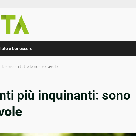
lute e benessere
ti: sono su tutte le nostre tavole
nti più inquinanti: sono
avole