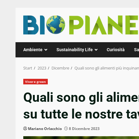
Zum
Inhalt
springen
Ambiente
Sustainability Life
Curiosità
Sa
Start
2023
Dicembre
Quali sono gli alimenti più inquinan
Vivere green
Quali sono gli alime
su tutte le nostre t
Mariano Orlacchio
8 Dicembre 2023