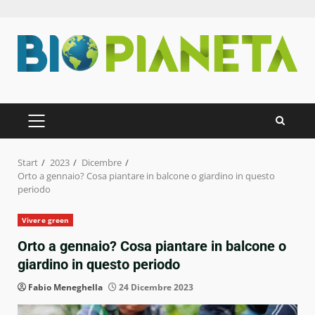
Zum
Inhalt
springen
PRIMÄRES
MENÜ
Start
2023
Dicembre
Orto a gennaio? Cosa piantare in balcone o giardino in questo
periodo
Vivere green
Orto a gennaio? Cosa piantare in balcone o
giardino in questo periodo
Fabio Meneghella
24 Dicembre 2023