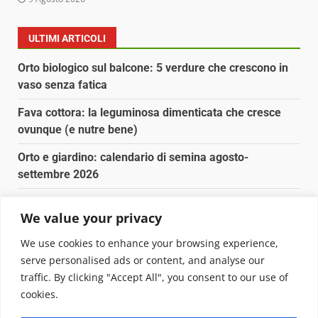
ULTIMI ARTICOLI
Orto biologico sul balcone: 5 verdure che crescono in
vaso senza fatica
Fava cottora: la leguminosa dimenticata che cresce
ovunque (e nutre bene)
Orto e giardino: calendario di semina agosto-
settembre 2026
Nancy la tartaruga torna libera in Adriatico
We value your privacy
Fava cottora: come cucinarla, quando è di stagione e
We use cookies to enhance your browsing experience,
perché vale la pena
serve personalised ads or content, and analyse our
traffic. By clicking "Accept All", you consent to our use of
Copyright © 2025 Biopianeta.it proprietà di Jws Media
cookies.
Srl - Via Cavour 310 - 00184 Roma - P.Iva 17132921002