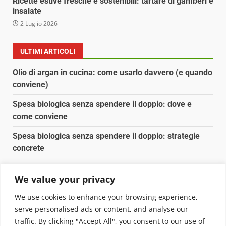
Ricette estive fresche e sostenibili: tartare di gamberi e
insalate
2 Luglio 2026
ULTIMI ARTICOLI
Olio di argan in cucina: come usarlo davvero (e quando
conviene)
Spesa biologica senza spendere il doppio: dove e
come conviene
Spesa biologica senza spendere il doppio: strategie
concrete
Orto domestico per principianti: cosa coltivare in 2 mq
We value your privacy
Pulizia naturale della casa: 3 ingredienti che
We use cookies to enhance your browsing experience,
sostituiscono 10 prodotti chimici
serve personalised ads or content, and analyse our
traffic. By clicking "Accept All", you consent to our use of