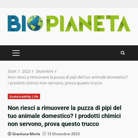
Zum
Inhalt
springen
PRIMÄRES
MENÜ
Start
2023
Dicembre
Non riesci a rimuovere la puzza di pipì del tuo animale domestico?
I prodotti chimici non servono, prova questo trucco
Sustainability Life
Non riesci a rimuovere la puzza di pipì del
tuo animale domestico? I prodotti chimici
non servono, prova questo trucco
Gianluca Merla
13 Dicembre 2023