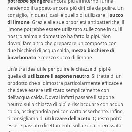
potrebbe spingere
ancora più all’interno l’urina,
rendendo il tappeto ancora più difficile da pulire. Un
consiglio, in questi casi, è quello di utilizzare il
succo
di limone
. Grazie alle sue proprietà antibatteriche, il
limone potrebbe essere utilizzato sulle zone in cui il
nostro animale domestico ha fatto la pipì. Non
dovrai fare altro che preparare un composto con
due bicchieri di acqua calda,
mezzo bicchiere di
bicarbonato
e mezzo succo di limone.
Un’altra idea utile per pulire le chiazze di pipì è
quella di
utilizzare il sapone neutro
. Si tratta di un
prodotto che si dimostra particolarmente efficace e
che deve essere utilizzato semplicemente con
dell’acqua calda. Dovrai infatti passare il sapone
neutro sulla chiazza di pipì e risciacquare con acqua
calda, asciugandola poi con carta assorbente. Infine,
ti consigliamo di
utilizzare dell’aceto
. Questo potrà
essere passato direttamente sulla zona interessata.