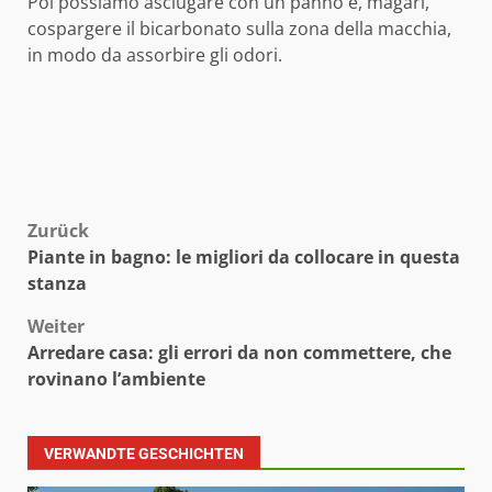
Poi possiamo asciugare con un panno e, magari,
cospargere il bicarbonato sulla zona della macchia,
in modo da assorbire gli odori.
Beitragsnavigation
Zurück
Piante in bagno: le migliori da collocare in questa
stanza
Weiter
Arredare casa: gli errori da non commettere, che
rovinano l’ambiente
VERWANDTE GESCHICHTEN