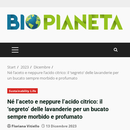
Zum
Inhalt
springen
PRIMÄRES
MENÜ
Start
2023
Dicembre
Né l’aceto e neppure l’acido citrico: il ‘segreto’ delle lavanderie per
un bucato sempre morbido e profumato
Sustainability Life
Né l’aceto e neppure l’acido citrico: il
‘segreto’ delle lavanderie per un bucato
sempre morbido e profumato
Floriana Vitiello
13 Dicembre 2023