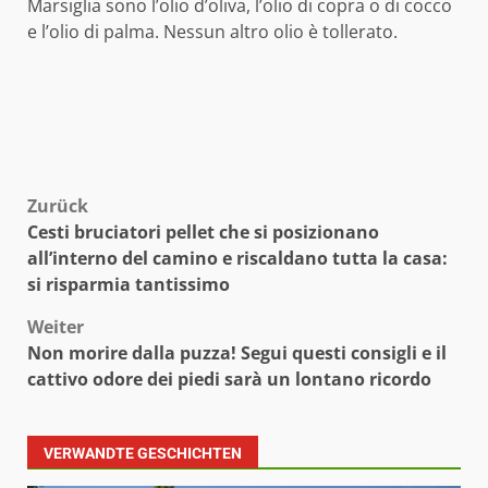
Marsiglia sono l’olio d’oliva, l’olio di copra o di cocco
e l’olio di palma. Nessun altro olio è tollerato.
Beitragsnavigation
Zurück
Cesti bruciatori pellet che si posizionano
all’interno del camino e riscaldano tutta la casa:
si risparmia tantissimo
Weiter
Non morire dalla puzza! Segui questi consigli e il
cattivo odore dei piedi sarà un lontano ricordo
VERWANDTE GESCHICHTEN