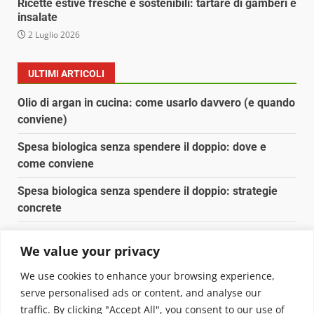
Ricette estive fresche e sostenibili: tartare di gamberi e
insalate
2 Luglio 2026
ULTIMI ARTICOLI
Olio di argan in cucina: come usarlo davvero (e quando
conviene)
Spesa biologica senza spendere il doppio: dove e
come conviene
Spesa biologica senza spendere il doppio: strategie
concrete
Orto domestico per principianti: cosa coltivare in 2 mq
We value your privacy
Pulizia naturale della casa: 3 ingredienti che
We use cookies to enhance your browsing experience,
sostituiscono 10 prodotti chimici
serve personalised ads or content, and analyse our
traffic. By clicking "Accept All", you consent to our use of