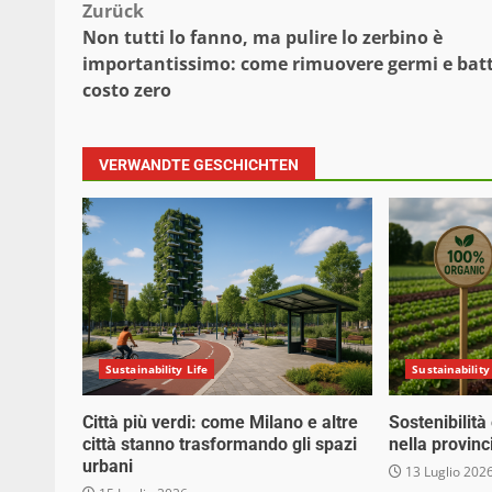
Beitragsnavigation
Zurück
Non tutti lo fanno, ma pulire lo zerbino è
importantissimo: come rimuovere germi e batt
costo zero
VERWANDTE GESCHICHTEN
Sustainability Life
Sustainability
Città più verdi: come Milano e altre
Sostenibilità
città stanno trasformando gli spazi
nella provinc
urbani
13 Luglio 202