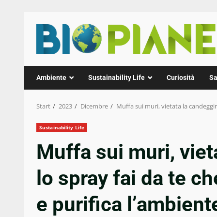
Zum
Inhalt
springen
Ambiente
Sustainability Life
Curiosità
Sa
Start
2023
Dicembre
Muffa sui muri, vietata la candeggin
Sustainability Life
Muffa sui muri, vie
lo spray fai da te ch
e purifica l’ambient