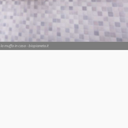
a muffa in casa - biopianeta.it