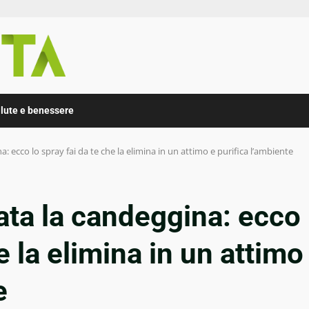
lute e benessere
a: ecco lo spray fai da te che la elimina in un attimo e purifica l’ambiente
tata la candeggina: ecco
e la elimina in un attimo
e