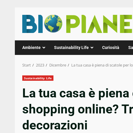
Zum
Inhalt
springen
Ambiente
Sustainability Life
Curiosità
Sa
Start
2023
Dicembre
La tua casa è piena di scatole per 
Sustainability Life
La tua casa è piena 
shopping online? Tr
decorazioni