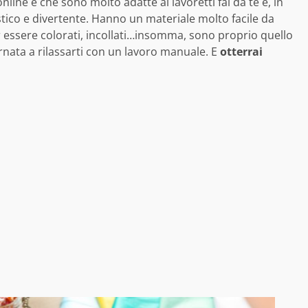
online è che sono molto adatte ai lavoretti fai da te e, in
stico e divertente. Hanno un materiale molto facile da
r essere colorati, incollati…insomma, sono proprio quello
rnata a rilassarti con un lavoro manuale. E
otterrai