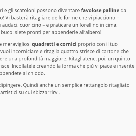
tri e gli scatoloni possono diventare
favolose palline
da
! Vi basterà ritagliare delle forme che vi piacciono –
 audaci, cuoricino – e praticare un forellino in cima.
buco: siete pronti per appenderle all’albero!
e meravigliosi
quadretti e cornici
proprio con il tuo
uoi incorniciare e ritaglia quattro strisce di cartone che
re una profondità maggiore. Ritagliatene, poi, un quinto
isce. Incollatele creando la forma che più vi piace e inserite
 appendete al chiodo.
dipingere. Quindi anche un semplice rettangolo ritagliato
tistici su cui sbizzarrirvi.