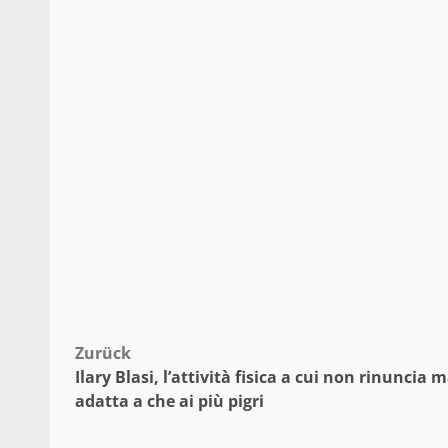
Beitragsnavigation
Zurück
Ilary Blasi, l’attività fisica a cui non rinuncia m
adatta a che ai più pigri