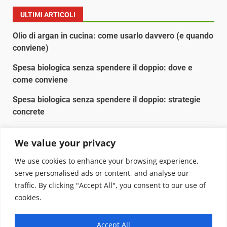
ULTIMI ARTICOLI
Olio di argan in cucina: come usarlo davvero (e quando
conviene)
Spesa biologica senza spendere il doppio: dove e
come conviene
Spesa biologica senza spendere il doppio: strategie
concrete
Orto domestico per principianti: cosa coltivare in 2 mq
We value your privacy
Pulizia naturale della casa: 3 ingredienti che
We use cookies to enhance your browsing experience,
sostituiscono 10 prodotti chimici
serve personalised ads or content, and analyse our
traffic. By clicking "Accept All", you consent to our use of
Copyright © 2025 Biopianeta.it proprietà di Jws Media
cookies.
Srl - Via Cavour 310 - 00184 Roma - P.Iva 17132921002
Questo blog non è una testata giornalistica, in quanto
Accept All