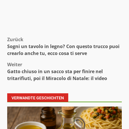
Beitragsnavigation
Zurück
Sogni un tavolo in legno? Con questo trucco puoi
crearlo anche tu, ecco cosa ti serve
Weiter
Gatto chiuso in un sacco sta per finire nel
tritarifiuti, poi il Miracolo di Natale: il video
VERWANDTE GESCHICHTEN