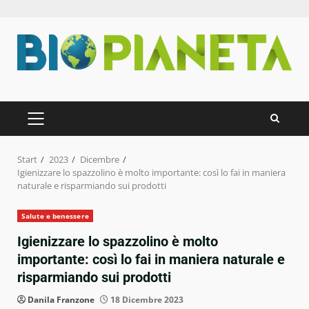
Zum
Inhalt
springen
PRIMÄRES
MENÜ
Start
2023
Dicembre
Igienizzare lo spazzolino è molto importante: così lo fai in maniera
naturale e risparmiando sui prodotti
Salute e benessere
Igienizzare lo spazzolino è molto
importante: così lo fai in maniera naturale e
risparmiando sui prodotti
Danila Franzone
18 Dicembre 2023