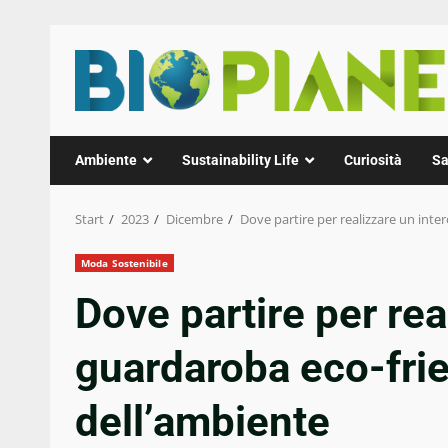
Zum
Inhalt
springen
Ambiente
Sustainability Life
Curiosità
Sa
Start
2023
Dicembre
Dove partire per realizzare un inte
Moda Sostenibile
Dove partire per rea
guardaroba eco-frie
dell’ambiente