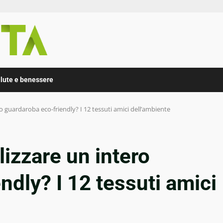
lute e benessere
ro guardaroba eco-friendly? I 12 tessuti amici dell’ambiente
lizzare un intero
ndly? I 12 tessuti amici