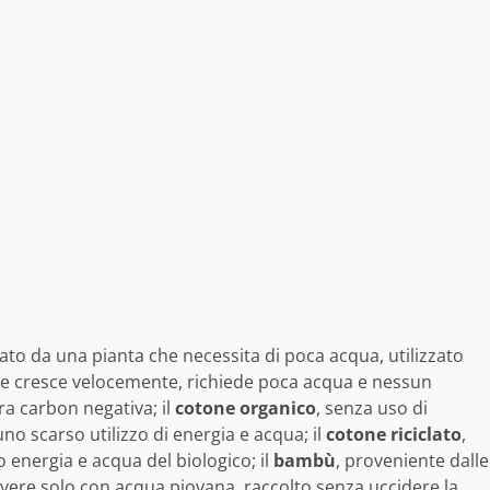
nato da una pianta che necessita di poca acqua, utilizzato
he cresce velocemente, richiede poca acqua e nessun
ra carbon negativa; il
cotone organico
, senza uso di
uno scarso utilizzo di energia e acqua; il
cotone riciclato
,
o energia e acqua del biologico; il
bambù
, proveniente dalle
vivere solo con acqua piovana, raccolto senza uccidere la