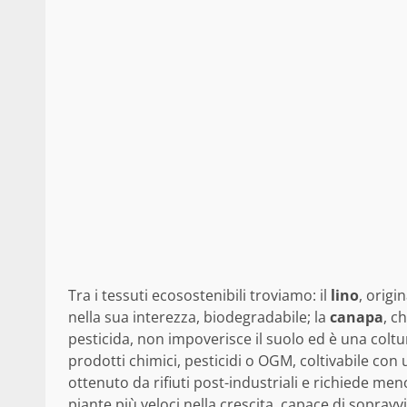
Tra i tessuti ecosostenibili troviamo: il
lino
, origi
nella sua interezza, biodegradabile; la
canapa
, c
pesticida, non impoverisce il suolo ed è una coltu
prodotti chimici, pesticidi o OGM, coltivabile con 
ottenuto da rifiuti post-industriali e richiede men
piante più veloci nella crescita, capace di soprav