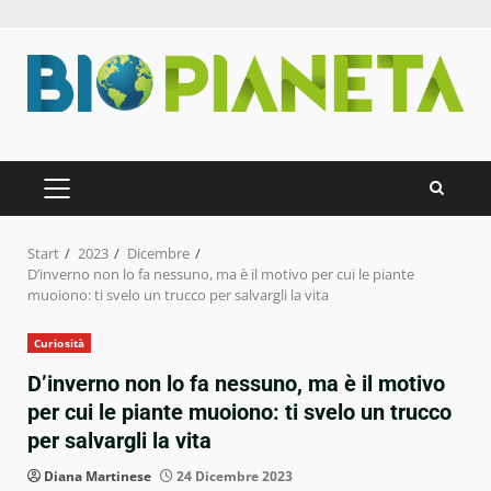
Zum
Inhalt
springen
PRIMÄRES
MENÜ
Start
2023
Dicembre
D’inverno non lo fa nessuno, ma è il motivo per cui le piante
muoiono: ti svelo un trucco per salvargli la vita
Curiosità
D’inverno non lo fa nessuno, ma è il motivo
per cui le piante muoiono: ti svelo un trucco
per salvargli la vita
Diana Martinese
24 Dicembre 2023