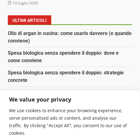
10 Luglio 2026
ULTIMI ARTICOLI
Olio di argan in cucina: come usarlo davvero (e quando
conviene)
Spesa biologica senza spendere il doppio: dove e
come conviene
Spesa biologica senza spendere il doppio: strategie
concrete
Orto domestico per principianti: cosa coltivare in 2 mq
We value your privacy
Pulizia naturale della casa: 3 ingredienti che
We use cookies to enhance your browsing experience,
sostituiscono 10 prodotti chimici
serve personalised ads or content, and analyse our
traffic. By clicking "Accept All", you consent to our use of
Copyright © 2025 Biopianeta.it proprietà di Jws Media
cookies.
Srl - Via Cavour 310 - 00184 Roma - P.Iva 17132921002