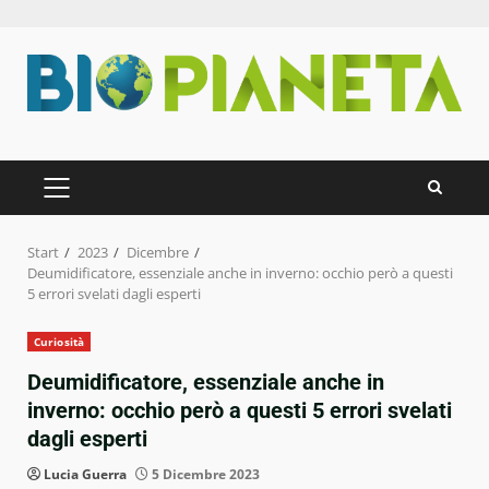
Zum
Inhalt
springen
PRIMÄRES
MENÜ
Start
2023
Dicembre
Deumidificatore, essenziale anche in inverno: occhio però a questi
5 errori svelati dagli esperti
Curiosità
Deumidificatore, essenziale anche in
inverno: occhio però a questi 5 errori svelati
dagli esperti
Lucia Guerra
5 Dicembre 2023