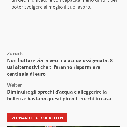
un deumidificatore con capacità meno di 15 lt per
poter svolgere al meglio il suo lavoro.
Beitragsnavigation
Zurück
Non buttare via la vecchia acqua ossigenata: 8
usi alternativi che ti faranno risparmiare
centinaia di euro
Weiter
Diminuire gli sprechi d’acqua e alleggerire la
bolletta: bastano questi piccoli trucchi in casa
VERWANDTE GESCHICHTEN