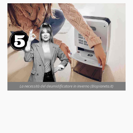
La necessità del deumidificatore in inverno (Biopianeta.it)