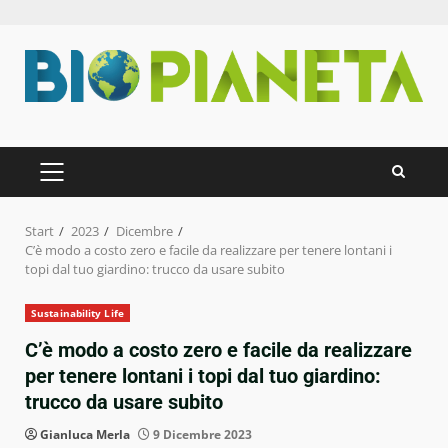
Zum
Inhalt
springen
PRIMÄRES
MENÜ
Start
2023
Dicembre
C’è modo a costo zero e facile da realizzare per tenere lontani i
topi dal tuo giardino: trucco da usare subito
Sustainability Life
C’è modo a costo zero e facile da realizzare
per tenere lontani i topi dal tuo giardino:
trucco da usare subito
Gianluca Merla
9 Dicembre 2023