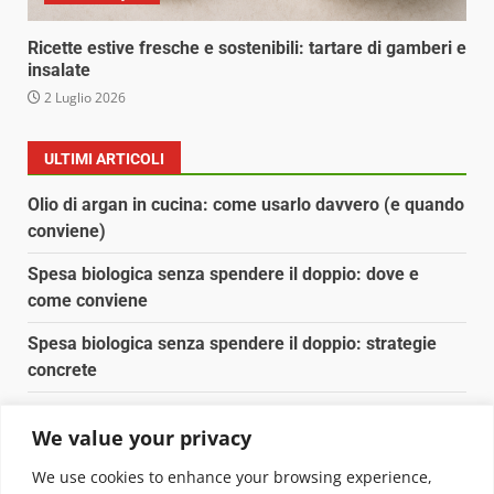
Ricette estive fresche e sostenibili: tartare di gamberi e
insalate
2 Luglio 2026
ULTIMI ARTICOLI
Olio di argan in cucina: come usarlo davvero (e quando
conviene)
Spesa biologica senza spendere il doppio: dove e
come conviene
Spesa biologica senza spendere il doppio: strategie
concrete
Orto domestico per principianti: cosa coltivare in 2 mq
We value your privacy
Pulizia naturale della casa: 3 ingredienti che
We use cookies to enhance your browsing experience,
sostituiscono 10 prodotti chimici