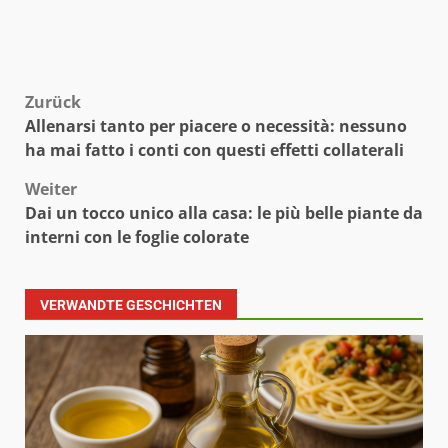
Beitragsnavigation
Zurück
Allenarsi tanto per piacere o necessità: nessuno
ha mai fatto i conti con questi effetti collaterali
Weiter
Dai un tocco unico alla casa: le più belle piante da
interni con le foglie colorate
VERWANDTE GESCHICHTEN