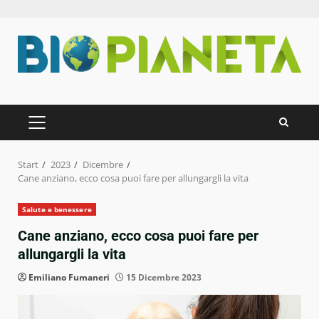
Zum
Inhalt
springen
PRIMÄRES
MENÜ
Start
2023
Dicembre
Cane anziano, ecco cosa puoi fare per allungargli la vita
Salute e benessere
Cane anziano, ecco cosa puoi fare per
allungargli la vita
Emiliano Fumaneri
15 Dicembre 2023