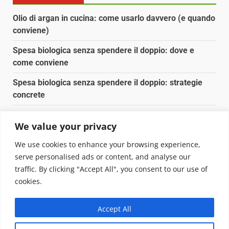
Olio di argan in cucina: come usarlo davvero (e quando
conviene)
Spesa biologica senza spendere il doppio: dove e
come conviene
Spesa biologica senza spendere il doppio: strategie
concrete
Orto domestico per principianti: cosa coltivare in 2 mq
We value your privacy
Pulizia naturale della casa: 3 ingredienti che
We use cookies to enhance your browsing experience,
sostituiscono 10 prodotti chimici
serve personalised ads or content, and analyse our
traffic. By clicking "Accept All", you consent to our use of
Copyright © 2025 Biopianeta.it proprietà di Jws Media
cookies.
Srl - Via Cavour 310 - 00184 Roma - P.Iva 17132921002
Questo blog non è una testata giornalistica, in quanto
Accept All
viene aggiornato senza alcuna periodicità. Non può
pertanto considerarsi un prodotto editoriale ai sensi