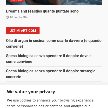
Dreams and realities quante puntate sono
10 Luglio 2026
ULTIMI ARTICOLI
Olio di argan in cucina: come usarlo davvero (e quando
conviene)
Spesa biologica senza spendere il doppio: dove e
come conviene
Spesa biologica senza spendere il doppio: strategie
concrete
Orto domestico per principianti: cosa coltivare in 2 mq
We value your privacy
Pulizia naturale della casa: 3 ingredienti che
We use cookies to enhance your browsing experience,
sostituiscono 10 prodotti chimici
serve personalised ads or content, and analyse our