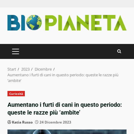
Zum
Inhalt
springen
PRIMÄRES
MENÜ
Start
2023
Dicembre
Aumentano i furti di cani in questo periodo: queste le razze più
‘ambite’
Curiosità
Aumentano i furti di cani in questo periodo:
queste le razze più ‘ambite’
Katia Russo
24 Dicembre 2023