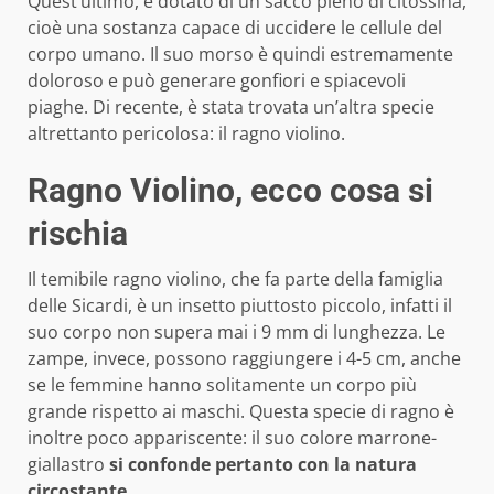
Quest’ultimo, è dotato di un sacco pieno di citossina,
cioè una sostanza capace di uccidere le cellule del
corpo umano. Il suo morso è quindi estremamente
doloroso e può generare gonfiori e spiacevoli
piaghe. Di recente, è stata trovata un’altra specie
altrettanto pericolosa: il ragno violino.
Ragno Violino, ecco cosa si
rischia
Il temibile ragno violino, che fa parte della famiglia
delle Sicardi, è un insetto piuttosto piccolo, infatti il
suo corpo non supera mai i 9 mm di lunghezza. Le
zampe, invece, possono raggiungere i 4-5 cm, anche
se le femmine hanno solitamente un corpo più
grande rispetto ai maschi. Questa specie di ragno è
inoltre poco appariscente: il suo colore marrone-
giallastro
si confonde pertanto con la natura
circostante
.