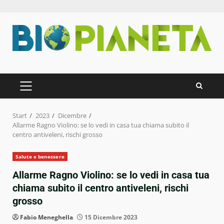
Zum
Inhalt
springen
PRIMÄRES
MENÜ
Start
2023
Dicembre
Allarme Ragno Violino: se lo vedi in casa tua chiama subito il
centro antiveleni, rischi grosso
Salute e benessere
Allarme Ragno Violino: se lo vedi in casa tua
chiama subito il centro antiveleni, rischi
grosso
Fabio Meneghella
15 Dicembre 2023