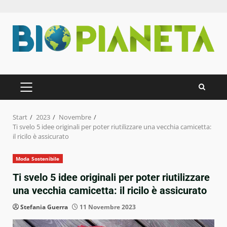
Zum
Inhalt
springen
PRIMÄRES
MENÜ
Start
2023
Novembre
Ti svelo 5 idee originali per poter riutilizzare una vecchia camicetta:
il ricilo è assicurato
Moda Sostenibile
Ti svelo 5 idee originali per poter riutilizzare
una vecchia camicetta: il ricilo è assicurato
Stefania Guerra
11 Novembre 2023