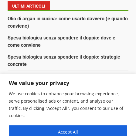
ULTIMI ARTICOLI
Olio di argan in cucina: come usarlo davvero (e quando
conviene)
Spesa biologica senza spendere il doppio: dove e
come conviene
Spesa biologica senza spendere il doppio: strategie
concrete
Orto domestico per principianti: cosa coltivare in 2 mq
We value your privacy
Pulizia naturale della casa: 3 ingredienti che
We use cookies to enhance your browsing experience,
sostituiscono 10 prodotti chimici
serve personalised ads or content, and analyse our
traffic. By clicking "Accept All", you consent to our use of
Copyright © 2025 Biopianeta.it proprietà di Jws Media
cookies.
Srl - Via Cavour 310 - 00184 Roma - P.Iva 17132921002
Questo blog non è una testata giornalistica, in quanto
Accept All
viene aggiornato senza alcuna periodicità. Non può